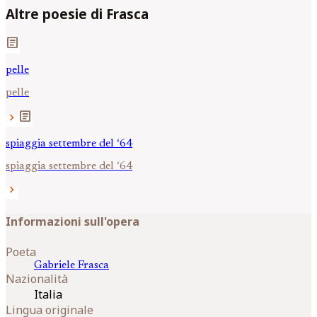
Altre poesie di Frasca
article
pelle
pelle
article
chevron_right
spiaggia settembre del ‘64
spiaggia settembre del ‘64
chevron_right
Informazioni sull'opera
Poeta
Gabriele
Frasca
Nazionalità
Italia
Lingua originale