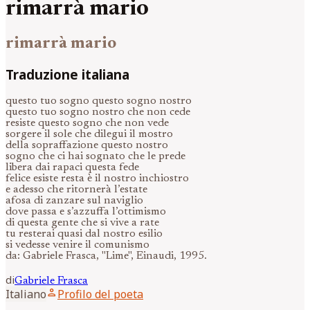
rimarrà mario
rimarrà mario
Traduzione italiana
questo tuo sogno questo sogno nostro
questo tuo sogno nostro che non cede
resiste questo sogno che non vede
sorgere il sole che dilegui il mostro
della sopraffazione questo nostro
sogno che ci hai sognato che le prede
libera dai rapaci questa fede
felice esiste resta è il nostro inchiostro
e adesso che ritornerà l’estate
afosa di zanzare sul naviglio
dove passa e s’azzuffa l’ottimismo
di questa gente che si vive a rate
tu resterai quasi dal nostro esilio
si vedesse venire il comunismo
da: Gabriele Frasca, "Lime", Einaudi, 1995.
di
Gabriele
Frasca
person
Italiano
Profilo del poeta