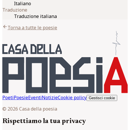
Italiano
Traduzione
Traduzione italiana
arrow_back
Torna a tutte le poesie
Poeti
Poesie
Eventi
Notizie
Cookie policy
Gestisci cookie
© 2026 Casa della poesia
Rispettiamo la tua privacy