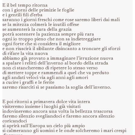
E il bel tempo ritorna
con i giorni delle primizie le foglie
e i gentili fili d’erba
saranno i giorni freschi come rose saremo liberi dai mali
se la mitezza colmerà le inutili offese
se aumenterà la cura della grazia
potrà sostenere la pazienza sempre più rara
ogni io troppo pieno che non sa indietreggiare
ogni forte che si considera il migliore
e non riuscirà il sibilante disincanto a troncare gli sforzi
di rifare la vita nuova
abbiamo già provato a immaginare l’irruzione nuova
a spalare i relitti dell’inverno al bordo della strada
non ci stancheremo di ripetere lo stesso verso
di mettere toppe e rammendi a quel che va perduto
agli andati veloci via agli anni agli amori
a cucire i graffi e le ferite
saremo risarciti sì se passiamo la soglia dell’inverno.
E poi ritorni a primavera dolce vita intera
visiteremo insieme i luoghi già visitati
indovineremo ancora una volta la bellezza trascorsa
faremo silenzio svegliandoci e faremo ancora silenzio
coricandoci
si aprirà sull’Europa un cielo più ampio
si calmeranno gli uomini e le onde solcheremo i mari crespi