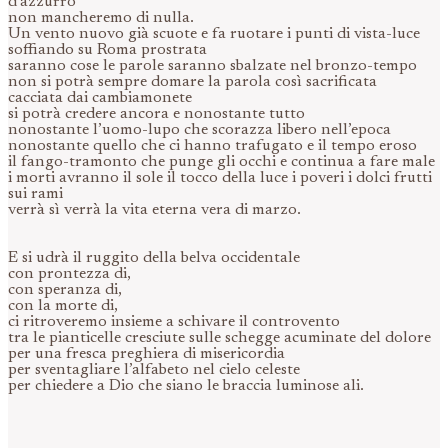
d’azzurro
non mancheremo di nulla.
Un vento nuovo già scuote e fa ruotare i punti di vista-luce
soffiando su Roma prostrata
saranno cose le parole saranno sbalzate nel bronzo-tempo
non si potrà sempre domare la parola così sacrificata
cacciata dai cambiamonete
si potrà credere ancora e nonostante tutto
nonostante l’uomo-lupo che scorazza libero nell’epoca
nonostante quello che ci hanno trafugato e il tempo eroso
il fango-tramonto che punge gli occhi e continua a fare male
i morti avranno il sole il tocco della luce i poveri i dolci frutti
sui rami
verrà sì verrà la vita eterna vera di marzo.
E si udrà il ruggito della belva occidentale
con prontezza di,
con speranza di,
con la morte di,
ci ritroveremo insieme a schivare il controvento
tra le pianticelle cresciute sulle schegge acuminate del dolore
per una fresca preghiera di misericordia
per sventagliare l’alfabeto nel cielo celeste
per chiedere a Dio che siano le braccia luminose ali.