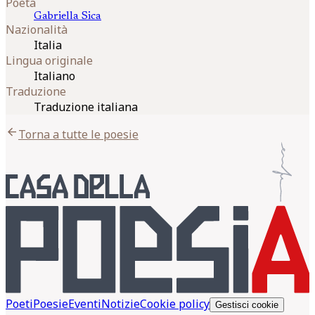
Poeta
Gabriella
Sica
Nazionalità
Italia
Lingua originale
Italiano
Traduzione
Traduzione italiana
arrow_back
Torna a tutte le poesie
Poeti
Poesie
Eventi
Notizie
Cookie policy
Gestisci cookie