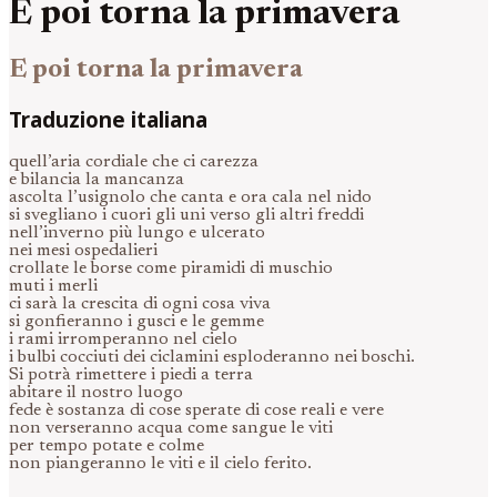
E poi torna la primavera
E poi torna la primavera
Traduzione italiana
quell’aria cordiale che ci carezza
e bilancia la mancanza
ascolta l’usignolo che canta e ora cala nel nido
si svegliano i cuori gli uni verso gli altri freddi
nell’inverno più lungo e ulcerato
nei mesi ospedalieri
crollate le borse come piramidi di muschio
muti i merli
ci sarà la crescita di ogni cosa viva
si gonfieranno i gusci e le gemme
i rami irromperanno nel cielo
i bulbi cocciuti dei ciclamini esploderanno nei boschi.
Si potrà rimettere i piedi a terra
abitare il nostro luogo
fede è sostanza di cose sperate di cose reali e vere
non verseranno acqua come sangue le viti
per tempo potate e colme
non piangeranno le viti e il cielo ferito.