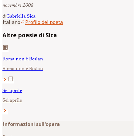
novembre 2008
di
Gabriella
Sica
person
Italiano
Profilo del poeta
Altre poesie di Sica
article
Roma non è Beslan
Roma non è Beslan
article
chevron_right
Sei aprile
Sei aprile
chevron_right
Informazioni sull'opera