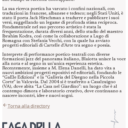
La sua ricerca poetica ha varcato i confini nazionali, con
traduzioni in francese, albanese e tedesco; negli Stati Uniti, è
stato il poeta Jack Hirschman a tradurre e pubblicare i suoi
versi, suggellando un legame di profonda stima reciproca.
Fondamentale nel suo percorso artistico è stata la
frequentazione, durata diversi anni, dello studio del maestro
Ibrahim Kodra, così come la collaborazione a Lugo di
Romagna con Stefania Vecchi, con la quale ha avviato
progetti editoriali di Cartelle d’Arte tra segno e poesia.
Interprete di performance poetico-teatrali con diverse
formazioni jazz del panorama italiano, Blaiotta unisce la voce
alla nota e al segno in un’unica esperienza estetica.
Recentemente, insieme a M. Elena Danelli, ha dato vita a
nuovi ambiziosi progetti espositivi ed editoriali, fondando le
“GaEle Edizioni” e la “Galleria del Disegno nella Piccola
Corte” in Valcuvia. Dal 2004 si è trasferito a Casalzuigno
(VA), dove abita “La Casa nel Giardino”: un luogo che è al
contempo dimora e laboratorio creativo, dove continuano a
nascere incontri, idee e nuovi sogni.
arrow_back
Torna alla directory