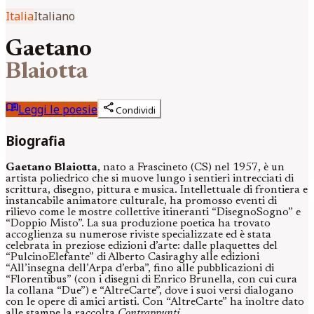
Italia
Italiano
Gaetano
Blaiotta
menu_book
share
Leggi le poesie
Condividi
Biografia
Gaetano Blaiotta
, nato a Frascineto (CS) nel 1957, è un
artista poliedrico che si muove lungo i sentieri intrecciati di
scrittura, disegno, pittura e musica. Intellettuale di frontiera e
instancabile animatore culturale, ha promosso eventi di
rilievo come le mostre collettive itineranti “DisegnoSogno” e
“Doppio Misto”. La sua produzione poetica ha trovato
accoglienza su numerose riviste specializzate ed è stata
celebrata in preziose edizioni d’arte: dalle plaquettes del
“PulcinoElefante” di Alberto Casiraghy alle edizioni
“All’insegna dell’Arpa d’erba”, fino alle pubblicazioni di
“Florentibus” (con i disegni di Enrico Brunella, con cui cura
la collana “Due”) e “AltreCarte”, dove i suoi versi dialogano
con le opere di amici artisti. Con “AltreCarte” ha inoltre dato
alle stampe la raccolta
Contrappunti
.