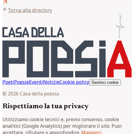
arrow_outward
arrow_back
Torna alla directory
Poeti
Poesie
Eventi
Notizie
Cookie policy
Gestisci cookie
© 2026 Casa della poesia
Rispettiamo la tua privacy
Utilizziamo cookie tecnici e, previo consenso, cookie
analitici (Google Analytics) per migliorare il sito. Puoi
accettare, rifiutare o approfondire.
Maggiori