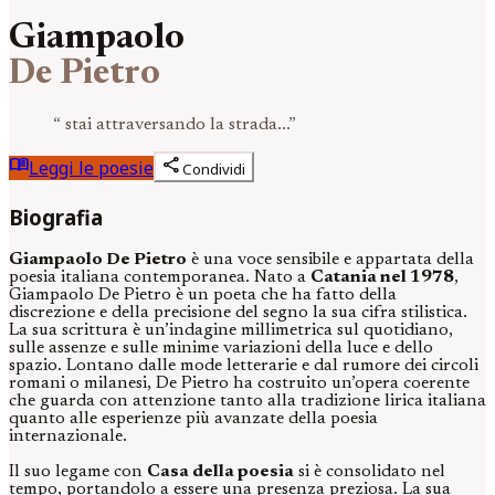
Giampaolo
De Pietro
“
stai attraversando la strada...
”
menu_book
share
Leggi le poesie
Condividi
Biografia
Giampaolo De Pietro
è una voce sensibile e appartata della
poesia italiana contemporanea. Nato a
Catania nel 1978
,
Giampaolo De Pietro è un poeta che ha fatto della
discrezione e della precisione del segno la sua cifra stilistica.
La sua scrittura è un’indagine millimetrica sul quotidiano,
sulle assenze e sulle minime variazioni della luce e dello
spazio. Lontano dalle mode letterarie e dal rumore dei circoli
romani o milanesi, De Pietro ha costruito un’opera coerente
che guarda con attenzione tanto alla tradizione lirica italiana
quanto alle esperienze più avanzate della poesia
internazionale.
Il suo legame con
Casa della poesia
si è consolidato nel
tempo, portandolo a essere una presenza preziosa. La sua