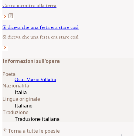
Corro incontro alla terra
article
chevron_right
Si diceva che una festa era stare così
Si diceva che una festa era stare così
chevron_right
Informazioni sull'opera
Poeta
Gian Mario
Villalta
Nazionalità
Italia
Lingua originale
Italiano
Traduzione
Traduzione italiana
arrow_back
Torna a tutte le poesie