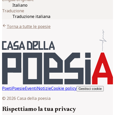
Italiano
Traduzione
Traduzione italiana
arrow_back
Torna a tutte le poesie
Poeti
Poesie
Eventi
Notizie
Cookie policy
Gestisci cookie
© 2026 Casa della poesia
Rispettiamo la tua privacy