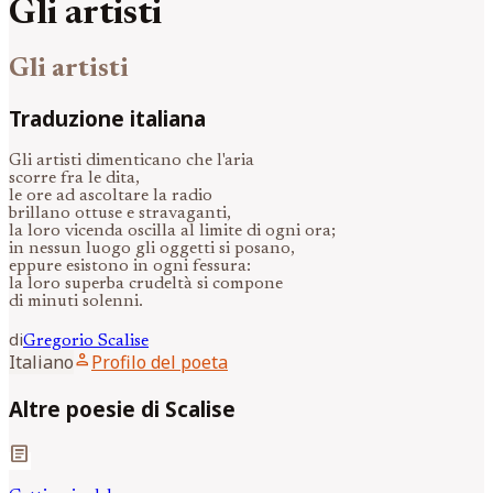
Gli artisti
Gli artisti
Traduzione italiana
Gli artisti dimenticano che l'aria
scorre fra le dita,
le ore ad ascoltare la radio
brillano ottuse e stravaganti,
la loro vicenda oscilla al limite di ogni ora;
in nessun luogo gli oggetti si posano,
eppure esistono in ogni fessura:
la loro superba crudeltà si compone
di minuti solenni.
di
Gregorio
Scalise
person
Italiano
Profilo del poeta
Altre poesie di Scalise
article