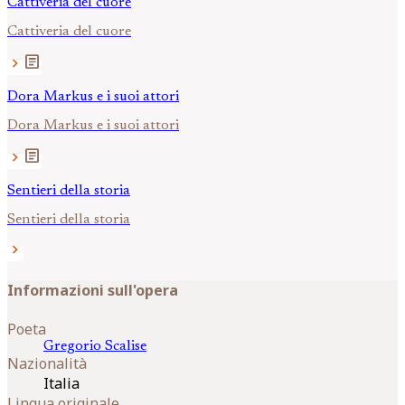
Cattiveria del cuore
Cattiveria del cuore
article
chevron_right
Dora Markus e i suoi attori
Dora Markus e i suoi attori
article
chevron_right
Sentieri della storia
Sentieri della storia
chevron_right
Informazioni sull'opera
Poeta
Gregorio
Scalise
Nazionalità
Italia
Lingua originale