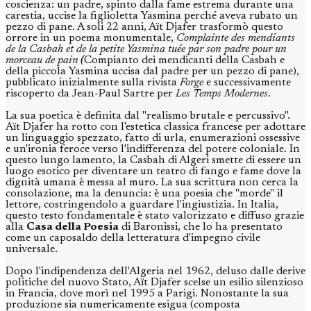
coscienza: un padre, spinto dalla fame estrema durante una
carestia, uccise la figlioletta Yasmina perché aveva rubato un
pezzo di pane. A soli 22 anni, Aït Djafer trasformò questo
orrore in un poema monumentale,
Complainte des mendiants
de la Casbah et de la petite Yasmina tuée par son padre pour un
morceau de pain
(
Compianto dei mendicanti della Casbah e
della piccola Yasmina uccisa dal padre per un pezzo di pane),
pubblicato inizialmente sulla rivista
Forge
e successivamente
riscoperto da Jean-Paul Sartre per
Les Temps Modernes
.
La sua poetica è definita dal "realismo brutale e percussivo".
Aït Djafer ha rotto con l'estetica classica francese per adottare
un linguaggio spezzato, fatto di urla, enumerazioni ossessive
e un'ironia feroce verso l'indifferenza del potere coloniale. In
questo lungo lamento, la Casbah di Algeri smette di essere un
luogo esotico per diventare un teatro di fango e fame dove la
dignità umana è messa al muro. La sua scrittura non cerca la
consolazione, ma la denuncia: è una poesia che "morde" il
lettore, costringendolo a guardare l'ingiustizia. In Italia,
questo testo fondamentale è stato valorizzato e diffuso grazie
alla
Casa della Poesia
di Baronissi, che lo ha presentato
come un caposaldo della letteratura d'impegno civile
universale.
Dopo l'indipendenza dell'Algeria nel 1962, deluso dalle derive
politiche del nuovo Stato, Aït Djafer scelse un esilio silenzioso
in Francia, dove morì nel 1995 a Parigi. Nonostante la sua
produzione sia numericamente esigua (composta