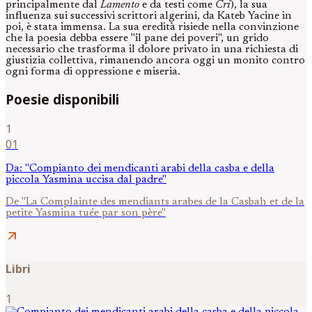
principalmente dal
Lamento
e da testi come
Cri
), la sua
influenza sui successivi scrittori algerini, da Kateb Yacine in
poi, è stata immensa. La sua eredità risiede nella convinzione
che la poesia debba essere "il pane dei poveri", un grido
necessario che trasforma il dolore privato in una richiesta di
giustizia collettiva, rimanendo ancora oggi un monito contro
ogni forma di oppressione e miseria.
Poesie disponibili
1
01
Da: "Compianto dei mendicanti arabi della casba e della
piccola Yasmina uccisa dal padre"
De "La Complainte des mendiants arabes de la Casbah et de la
petite Yasmina tuée par son père"
arrow_outward
Libri
1