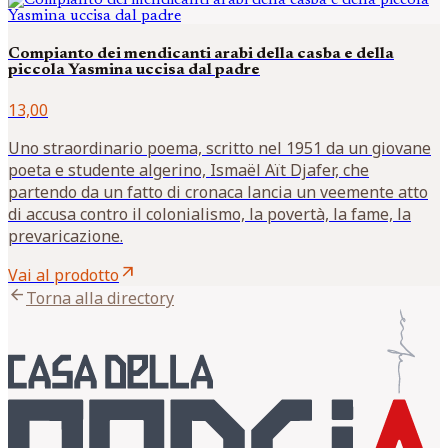
Compianto dei mendicanti arabi della casba e della
piccola Yasmina uccisa dal padre
13,00
Uno straordinario poema, scritto nel 1951 da un giovane
poeta e studente algerino, Ismaël Aït Djafer, che
partendo da un fatto di cronaca lancia un veemente atto
di accusa contro il colonialismo, la povertà, la fame, la
prevaricazione.
arrow_outward
Vai al prodotto
arrow_back
Torna alla directory