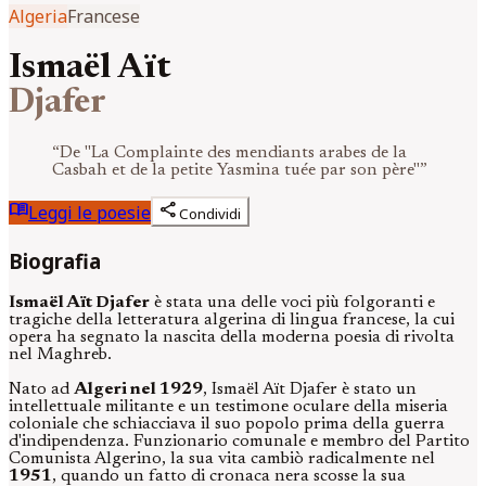
Algeria
Francese
Ismaël Aït
Djafer
“
De "La Complainte des mendiants arabes de la
Casbah et de la petite Yasmina tuée par son père"
”
menu_book
share
Leggi le poesie
Condividi
Biografia
Ismaël Aït Djafer
è stata una delle voci più folgoranti e
tragiche della letteratura algerina di lingua francese, la cui
opera ha segnato la nascita della moderna poesia di rivolta
nel Maghreb.
Nato ad
Algeri nel 1929
, Ismaël Aït Djafer è stato un
intellettuale militante e un testimone oculare della miseria
coloniale che schiacciava il suo popolo prima della guerra
d'indipendenza. Funzionario comunale e membro del Partito
Comunista Algerino, la sua vita cambiò radicalmente nel
1951
, quando un fatto di cronaca nera scosse la sua