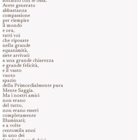
soltanto con le ossa.
Avete generato
abbastanza
compassione
per riempire
il mondo
e ora,
tutti voi
che riposate
nella grande
equanimità,
siete arrivati
a una grande chiarezza
e grande felicità,
e il vasto
vuoto
spazio
della Primordialmente pura
Mente Saggia.
Ma i nostri amici
non erano
del tutto,
non erano esseri
completamente
Illuminati;
e a volte
centomila anni
in uno dei