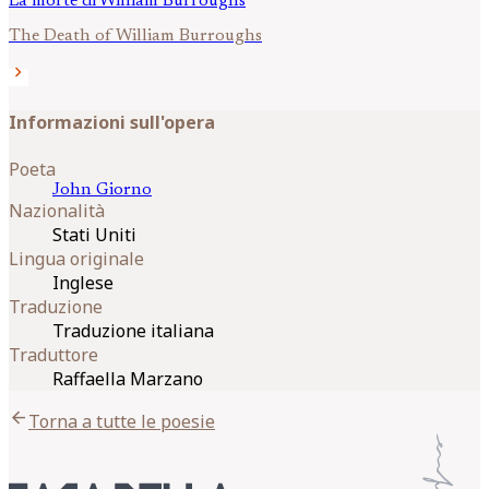
La morte di William Burroughs
The Death of William Burroughs
chevron_right
Informazioni sull'opera
Poeta
John
Giorno
Nazionalità
Stati Uniti
Lingua originale
Inglese
Traduzione
Traduzione italiana
Traduttore
Raffaella Marzano
arrow_back
Torna a tutte le poesie