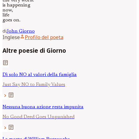
the very worst
is happening
now,
life
goes on.
di
John
Giorno
person
Inglese
Profilo del poeta
Altre poesie di Giorno
article
Dì solo NO al valori della famiglia
Just Say NO to Family Values
article
chevron_right
Nessuna buona azione resta impunita
No Good Deed Goes Unpunished
article
chevron_right