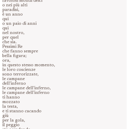
favolosi mondi deici
o nei più alti
paradisi,
è un anno
qui
o un paio di anni
qui
nel nostro,
per quel
che sia.
Pessimi Re
che fanno sempre
bella figura;
ora,
in questo stesso momento,
le loro coscienze
sono terrorizzate,
le campane
dell'inferno
le campane dell'inferno,
le campane dell'inferno
ti hanno
mozzato
la testa,
e ti stanno cacando
giù
per la gola,
il peggio