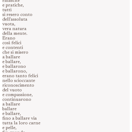
rinascite
e pratiche,
tutti
si resero conto
dell'assoluta
vuota,
vera natura
della mente.
Erano
così felici
e contenti
che si misero
a ballare
e ballare,
e ballarono
e ballarono,
erano tanto felici
nello scioccante
riconoscimento
del vuoto
e compassione,
continuarono
a ballare
ballare
e ballare,
fino a ballare via
tutta la loro carne
e pelle,