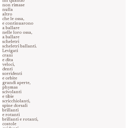
fin quando
non rimase
nulla
altro
che le ossa,
e continuarono
a ballare
nelle loro ossa,
a ballare
scheletri
scheletri ballanti.
Levigati
crani
e dita
veloci,
denti
sorridenti
e orbite
grandi aperte,
phymas
scivolanti
e tibie
scricchiolanti,
spine dorsali
brillanti
e rotanti
brillanti e rotanti,
costole