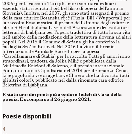
2006 (per la raccolta Tutti gli amori sono straordinari
essendo stata ritenuta il più bel libro di poesia dell’anno in
Slovenia). Inoltre, nel 2007, gli sono stati assegnati il premio
della casa editrice Bosanska riječ (Tuzla, BiH / Wuppertal) per
la raccolta Rosa mystica; il premio dell’Unione degli editori e
librai BiH e il diploma Lavrin dell’Associazione dei traduttori
letterari di Ljubljana per l’opera traduttiva di tutta la sua vita
nell’ambito della mediazione della letteratura slovena ad altri
popoli. Nel 2015 il Comune di Sežana gli ha conferito la
medaglia Srečko Kosovel. Nel 2016 ha vinto il Premio
Internazionale Annibale Ruccello per la poesia
(Castellammare di Stabia) per la raccolta Tutti gli amori sono
straordinari, tradotta da Jolka Milič e pubblicata dalla
Multimedia Edizioni di Salerno, e il premio internazionale
Pont, ottenuto a Capodistria nel 2018 per il romanzo Črna,
ki je pogoltnila vse druge barve (Il nero che ha divorato tutti
gli altri colori), pubblicato nel dalla rinomata casa editrice
Beletrina di Ljubljana.
È stato uno dei poeti più assidui e fedeli di Casa della
poesia. È scomparso il 26 giugno 2021.
Poesie disponibili
4