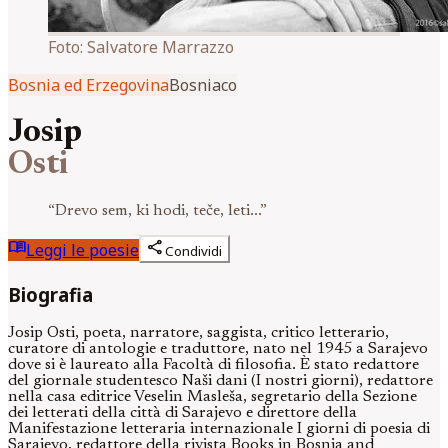
Foto:
Salvatore Marrazzo
Bosnia ed Erzegovina
Bosniaco
Josip
Osti
“
Drevo sem, ki hodi, teče, leti...
”
menu_book
share
Leggi le poesie
Condividi
Biografia
Josip Osti, poeta, narratore, saggista, critico letterario,
curatore di antologie e traduttore, nato nel 1945 a Sarajevo
dove si è laureato alla Facoltà di filosofia. È stato redattore
del giornale studentesco Naši dani (I nostri giorni), redattore
nella casa editrice Veselin Masleša, segretario della Sezione
dei letterati della città di Sarajevo e direttore della
Manifestazione letteraria internazionale I giorni di poesia di
Sarajevo, redattore della rivista Books in Bosnia and