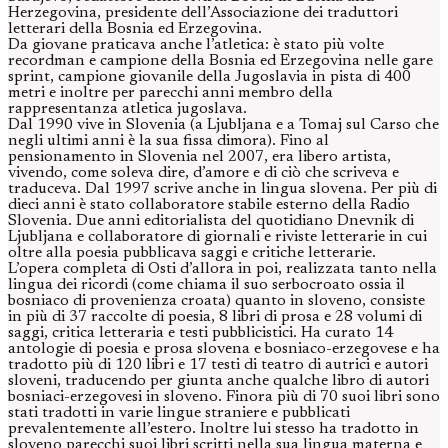
Herzegovina, presidente dell’Associazione dei traduttori
letterari della Bosnia ed Erzegovina.
Da giovane praticava anche l’atletica: è stato più volte
recordman e campione della Bosnia ed Erzegovina nelle gare
sprint, campione giovanile della Jugoslavia in pista di 400
metri e inoltre per parecchi anni membro della
rappresentanza atletica jugoslava.
Dal 1990 vive in Slovenia (a Ljubljana e a Tomaj sul Carso che
negli ultimi anni è la sua fissa dimora). Fino al
pensionamento in Slovenia nel 2007, era libero artista,
vivendo, come soleva dire, d’amore e di ciò che scriveva e
traduceva. Dal 1997 scrive anche in lingua slovena. Per più di
dieci anni è stato collaboratore stabile esterno della Radio
Slovenia. Due anni editorialista del quotidiano Dnevnik di
Ljubljana e collaboratore di giornali e riviste letterarie in cui
oltre alla poesia pubblicava saggi e critiche letterarie.
L’opera completa di Osti d’allora in poi, realizzata tanto nella
lingua dei ricordi (come chiama il suo serbocroato ossia il
bosniaco di provenienza croata) quanto in sloveno, consiste
in più di 37 raccolte di poesia, 8 libri di prosa e 28 volumi di
saggi, critica letteraria e testi pubblicistici. Ha curato 14
antologie di poesia e prosa slovena e bosniaco-erzegovese e ha
tradotto più di 120 libri e 17 testi di teatro di autrici e autori
sloveni, traducendo per giunta anche qualche libro di autori
bosniaci-erzegovesi in sloveno. Finora più di 70 suoi libri sono
stati tradotti in varie lingue straniere e pubblicati
prevalentemente all’estero. Inoltre lui stesso ha tradotto in
sloveno parecchi suoi libri scritti nella sua lingua materna e