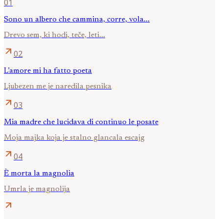
01
Sono un albero che cammina, corre, vola...
Drevo sem, ki hodi, teče, leti...
arrow_outward
02
L’amore mi ha fatto poeta
Ljubezen me je naredila pesnika
arrow_outward
03
Mia madre che lucidava di continuo le posate
Moja majka koja je stalno glancala escajg
arrow_outward
04
È morta la magnolia
Umrla je magnolija
arrow_outward