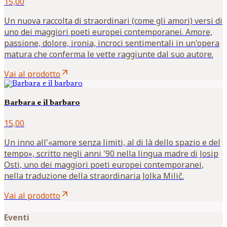
15,00
Un nuova raccolta di straordinari (come gli amori) versi di
uno dei maggiori poeti europei contemporanei. Amore,
passione, dolore, ironia, incroci sentimentali in un'opera
matura che conferma le vette raggiunte dal suo autore.
arrow_outward
Vai al prodotto
Barbara e il barbaro
15,00
Un inno all'«amore senza limiti, al di là dello spazio e del
tempo», scritto negli anni '90 nella lingua madre di Josip
Osti, uno dei maggiori poeti europei contemporanei,
nella traduzione della straordinaria Jolka Milič.
arrow_outward
Vai al prodotto
Eventi