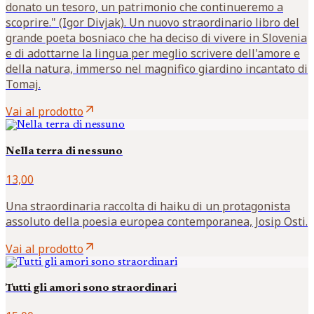
donato un tesoro, un patrimonio che continueremo a
scoprire." (Igor Divjak). Un nuovo straordinario libro del
grande poeta bosniaco che ha deciso di vivere in Slovenia
e di adottarne la lingua per meglio scrivere dell'amore e
della natura, immerso nel magnifico giardino incantato di
Tomaj.
arrow_outward
Vai al prodotto
Nella terra di nessuno
13,00
Una straordinaria raccolta di haiku di un protagonista
assoluto della poesia europea contemporanea, Josip Osti.
arrow_outward
Vai al prodotto
Tutti gli amori sono straordinari