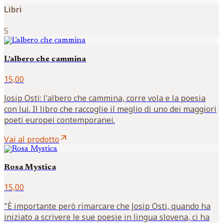
Libri
5
L'albero che cammina
15,00
Josip Osti: l'albero che cammina, corre vola e la poesia
con lui. Il libro che raccoglie il meglio di uno dei maggiori
poeti europei contemporanei.
arrow_outward
Vai al prodotto
Rosa Mystica
15,00
"È importante però rimarcare che Josip Osti, quando ha
iniziato a scrivere le sue poesie in lingua slovena, ci ha