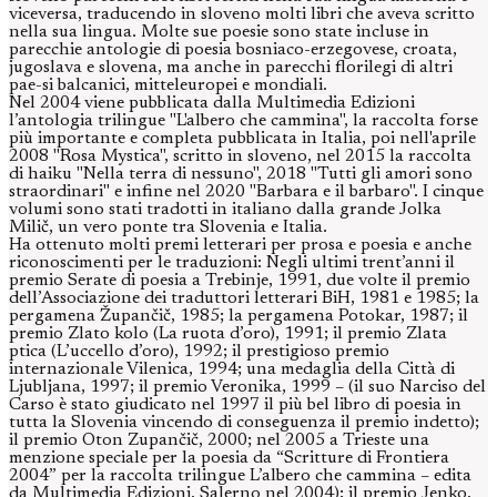
viceversa, traducendo in sloveno molti libri che aveva scritto
nella sua lingua. Molte sue poesie sono state incluse in
parecchie antologie di poesia bosniaco-erzegovese, croata,
jugoslava e slovena, ma anche in parecchi florilegi di altri
pae-si balcanici, mitteleuropei e mondiali.
Nel 2004 viene pubblicata dalla Multimedia Edizioni
l’antologia trilingue "L'albero che cammina", la raccolta forse
più importante e completa pubblicata in Italia, poi nell'aprile
2008 "Rosa Mystica", scritto in sloveno, nel 2015 la raccolta
di haiku "Nella terra di nessuno", 2018 "Tutti gli amori sono
straordinari" e infine nel 2020 "Barbara e il barbaro". I cinque
volumi sono stati tradotti in italiano dalla grande Jolka
Milič, un vero ponte tra Slovenia e Italia.
Ha ottenuto molti premi letterari per prosa e poesia e anche
riconoscimenti per le traduzioni: Negli ultimi trent’anni il
premio Serate di poesia a Trebinje, 1991, due volte il premio
dell’Associazione dei traduttori letterari BiH, 1981 e 1985; la
pergamena Župančič, 1985; la pergamena Potokar, 1987; il
premio Zlato kolo (La ruota d’oro), 1991; il premio Zlata
ptica (L’uccello d’oro), 1992; il prestigioso premio
internazionale Vilenica, 1994; una medaglia della Città di
Ljubljana, 1997; il premio Veronika, 1999 – (il suo Narciso del
Carso è stato giudicato nel 1997 il più bel libro di poesia in
tutta la Slovenia vincendo di conseguenza il premio indetto);
il premio Oton Zupančič, 2000; nel 2005 a Trieste una
menzione speciale per la poesia da “Scritture di Frontiera
2004” per la raccolta trilingue L’albero che cammina – edita
da Multimedia Edizioni, Salerno nel 2004); il premio Jenko,