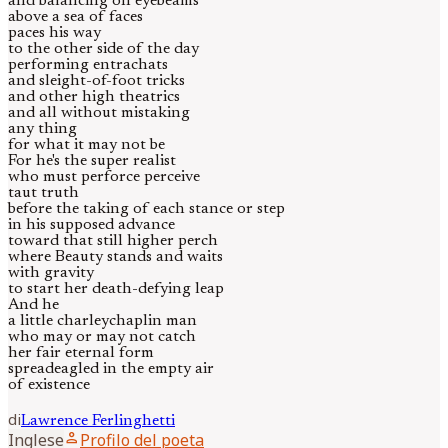
and balancing on eyebeams
above a sea of faces
paces his way
to the other side of the day
performing entrachats
and sleight-of-foot tricks
and other high theatrics
and all without mistaking
any thing
for what it may not be
For he's the super realist
who must perforce perceive
taut truth
before the taking of each stance or step
in his supposed advance
toward that still higher perch
where Beauty stands and waits
with gravity
to start her death-defying leap
And he
a little charleychaplin man
who may or may not catch
her fair eternal form
spreadeagled in the empty air
of existence
di
Lawrence
Ferlinghetti
person
Inglese
Profilo del poeta