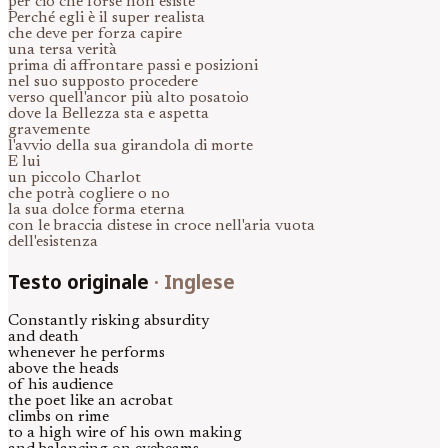
per ciò che forse non esiste
Perché egli è il super realista
che deve per forza capire
una tersa verità
prima di affrontare passi e posizioni
nel suo supposto procedere
verso quell'ancor più alto posatoio
dove la Bellezza sta e aspetta
gravemente
l'avvio della sua girandola di morte
E lui
un piccolo Charlot
che potrà cogliere o no
la sua dolce forma eterna
con le braccia distese in croce nell'aria vuota
dell'esistenza
Testo originale
·
Inglese
Constantly risking absurdity
and death
whenever he performs
above the heads
of his audience
the poet like an acrobat
climbs on rime
to a high wire of his own making