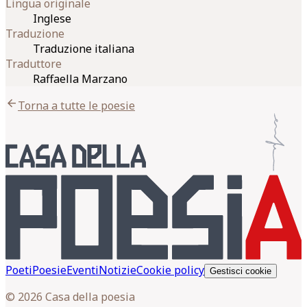
Lingua originale
Inglese
Traduzione
Traduzione italiana
Traduttore
Raffaella Marzano
arrow_back
Torna a tutte le poesie
Poeti
Poesie
Eventi
Notizie
Cookie policy
Gestisci cookie
© 2026 Casa della poesia