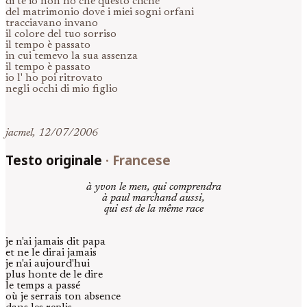
di te io non ho che questo cliché
del matrimonio dove i miei sogni orfani
tracciavano invano
il colore del tuo sorriso
il tempo è passato
in cui temevo la sua assenza
il tempo è passato
io l' ho poi ritrovato
negli occhi di mio figlio
jacmel, 12/07/2006
Testo originale
·
Francese
à yvon le men, qui comprendra
à paul marchand aussi,
qui est de la même race
je n'ai jamais dit papa
et ne le dirai jamais
je n'ai aujourd'hui
plus honte de le dire
le temps a passé
où je serrais ton absence