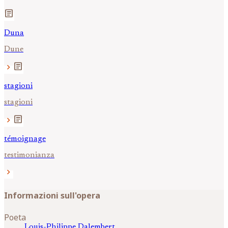
article
Duna
Dune
article
chevron_right
stagioni
stagioni
article
chevron_right
témoignage
testimonianza
chevron_right
Informazioni sull'opera
Poeta
Louis-Philippe
Dalembert