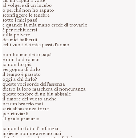
ciò mi capita a volte
al volgere di un incubo
o perché non ho saputo
sconfiggere le tenebre
sotto i miei passi
e quando la mia mano crede di trovarlo
è per richiudersi
sulla polvere
dei miei balbettii
echi vuoti dei miei passi d'uomo
non ho mai detto papà
e non lo dirò mai
io non ho più
vergogna di dirlo
il tempo è passato
oggi a chi dirlo?
queste voci sorde dell'assenza
dietro la loro maschera di noncuranza
queste tenebre di un blu abissale
il timore del vuoto anche
nessun braccio mai
sarà abbastanza forte
per rinviarli
al grido primario
io non ho foto d' infanzia
insieme non ne avremo mai