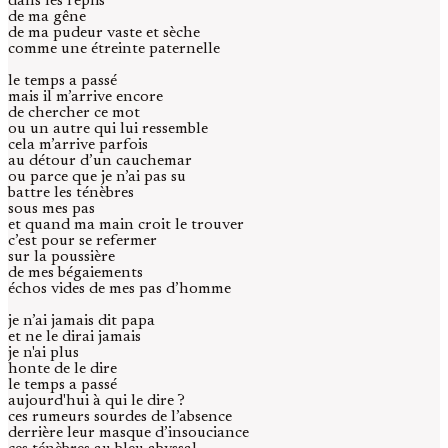
dans les replis
de ma gêne
de ma pudeur vaste et sèche
comme une étreinte paternelle
le temps a passé
mais il m’arrive encore
de chercher ce mot
ou un autre qui lui ressemble
cela m’arrive parfois
au détour d’un cauchemar
ou parce que je n’ai pas su
battre les ténèbres
sous mes pas
et quand ma main croit le trouver
c’est pour se refermer
sur la poussière
de mes bégaiements
échos vides de mes pas d’homme
je n’ai jamais dit papa
et ne le dirai jamais
je n'ai plus
honte de le dire
le temps a passé
aujourd'hui à qui le dire ?
ces rumeurs sourdes de l’absence
derrière leur masque d’insouciance