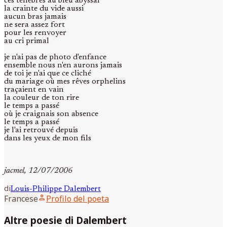
ces ténèbres au bleu abyssal
la crainte du vide aussi
aucun bras jamais
ne sera assez fort
pour les renvoyer
au cri primal
je n'ai pas de photo d'enfance
ensemble nous n'en aurons jamais
de toi je n'ai que ce cliché
du mariage où mes rêves orphelins
traçaient en vain
la couleur de ton rire
le temps a passé
où je craignais son absence
le temps a passé
je l'ai retrouvé depuis
dans les yeux de mon fils
jacmel, 12/07/2006
di
Louis-Philippe
Dalembert
person
Francese
Profilo del poeta
Altre poesie di Dalembert