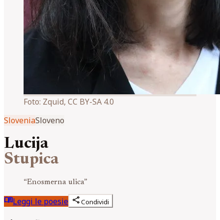
Foto:
Zquid, CC BY-SA 4.0
Slovenia
Sloveno
Lucija
Stupica
“
Enosmerna ulica
”
menu_book
share
Leggi le poesie
Condividi