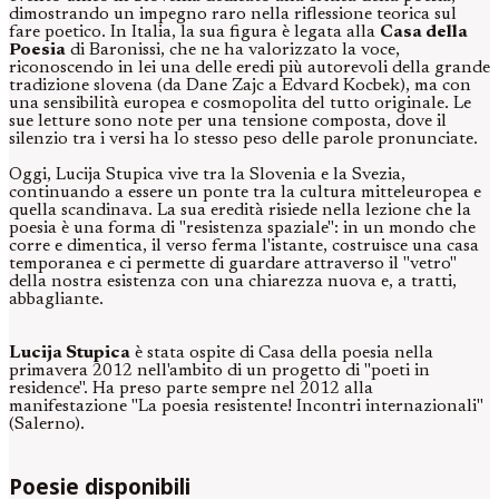
dimostrando un impegno raro nella riflessione teorica sul
fare poetico. In Italia, la sua figura è legata alla
Casa della
Poesia
di Baronissi, che ne ha valorizzato la voce,
riconoscendo in lei una delle eredi più autorevoli della grande
tradizione slovena (da Dane Zajc a Edvard Kocbek), ma con
una sensibilità europea e cosmopolita del tutto originale. Le
sue letture sono note per una tensione composta, dove il
silenzio tra i versi ha lo stesso peso delle parole pronunciate.
Oggi, Lucija Stupica vive tra la Slovenia e la Svezia,
continuando a essere un ponte tra la cultura mitteleuropea e
quella scandinava. La sua eredità risiede nella lezione che la
poesia è una forma di "resistenza spaziale": in un mondo che
corre e dimentica, il verso ferma l'istante, costruisce una casa
temporanea e ci permette di guardare attraverso il "vetro"
della nostra esistenza con una chiarezza nuova e, a tratti,
abbagliante.
Lucija Stupica
è stata ospite di Casa della poesia nella
primavera 2012 nell'ambito di un progetto di "poeti in
residence". Ha preso parte sempre nel 2012 alla
manifestazione "La poesia resistente! Incontri internazionali"
(Salerno).
Poesie disponibili