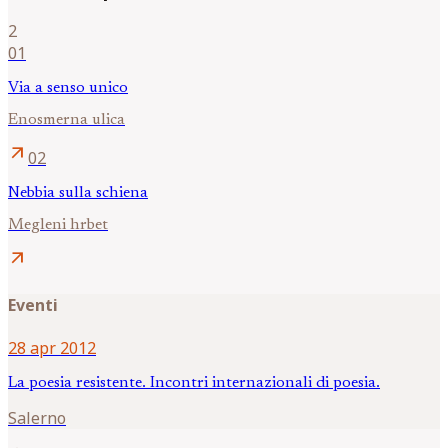
2
01
Via a senso unico
Enosmerna ulica
arrow_outward
02
Nebbia sulla schiena
Megleni hrbet
arrow_outward
Eventi
28 apr 2012
La poesia resistente. Incontri internazionali di poesia.
Salerno