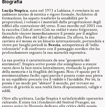
Biografia
Lucija Stupica
, nata nel 1971 a Lubiana, è cresciuta in un
ambiente intriso di estetica e rigore formale. Architetto di
formazione, ha saputo trasferire la sensibilità per le
proporzioni, i volumi e i materiali dalla progettazione degli
edifici alla costruzione del verso. Il suo esordio nel 2001 con
la raccolta
Cielo di vetro
(
Čelo na steklu
) è stato folgorante,
facendole vincere immediatamente il premio per il miglior
debutto alla Fiera del Libro di Lubiana. Da allora, la sua
carriera si è mossa su un binario internazionale, portandola a
vivere per lunghi periodi in
Svezia
, un'esperienza di "esilio
volontario" e di confronto con il paesaggio nordico che ha
profondamente segnato la sua maturità espressiva.
La sua poetica è caratterizzata da una "geometria dei
sentimenti". Stupica scrive poesie che somigliano a stanze
vuote dove la luce entra lateralmente, rivelando la polvere
della memoria e la fragilità dei legami. Non c'è spazio per il
sentimentalismo facile; ogni parola è posata come una pietra
in un equilibrio precario tra il visibile e l'invisibile. Per lei, la
poesia è un modo per "abitare" il mondo, per trovare un
centro di gravità in una realtà fatta di spostamenti, valigie e
addii.
Oltre alla scrittura, Lucija Stupica è un'infaticabile operatrice
culturale. È stata tra i fondatori del festival Pranger, un
evento unico in Slovenia dedicato alla critica della poesia,