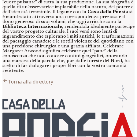
"cuore pulsante" di tutta la sua produzione. La sua biografia è
quella di un’osservatrice implacabile della natura, del potere e
dell'identità femminile. Il legame con la
Casa della Poesia
si
è manifestato attraverso una corrispondenza preziosa e il
dono generoso di suoi volumi, che oggi arricchiscono la
Biblioteca Internazionale
, rendendola idealmente partecipe
del vostro progetto culturale. I suoi versi sono lenti di
ingrandimento che esplorano i miti antichi, le trasformazioni
del paesaggio canadese e le sottili violenze del quotidiano con
una precisione chirurgica e una grazia affilata. Celebrare
Margaret Atwood significa celebrare quel "pane" della
conoscenza che non conosce confini geografici, onorando
una maestra della parola che, pur dalle foreste del Nord, ha
scelto di far dialogare i propri libri con la vostra comunità
resistente.
arrow_back
Torna alla directory