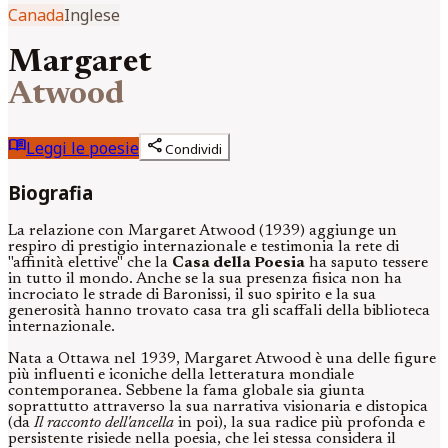
Canada
Inglese
Margaret
Atwood
menu_book
share
Leggi le poesie
Condividi
Biografia
La relazione con Margaret Atwood (1939) aggiunge un
respiro di prestigio internazionale e testimonia la rete di
"affinità elettive" che la
Casa della Poesia
ha saputo tessere
in tutto il mondo. Anche se la sua presenza fisica non ha
incrociato le strade di Baronissi, il suo spirito e la sua
generosità hanno trovato casa tra gli scaffali della biblioteca
internazionale.
Nata a Ottawa nel 1939, Margaret Atwood è una delle figure
più influenti e iconiche della letteratura mondiale
contemporanea. Sebbene la fama globale sia giunta
soprattutto attraverso la sua narrativa visionaria e distopica
(da
Il racconto dell'ancella
in poi), la sua radice più profonda e
persistente risiede nella poesia, che lei stessa considera il