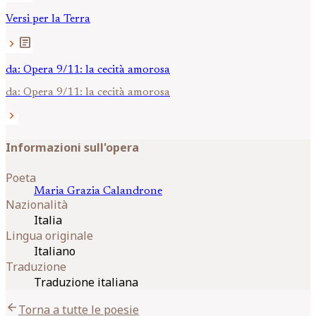
Versi per la Terra
article
chevron_right
da: Opera 9/11: la cecità amorosa
da: Opera 9/11: la cecità amorosa
chevron_right
Informazioni sull'opera
Poeta
Maria Grazia
Calandrone
Nazionalità
Italia
Lingua originale
Italiano
Traduzione
Traduzione italiana
arrow_back
Torna a tutte le poesie