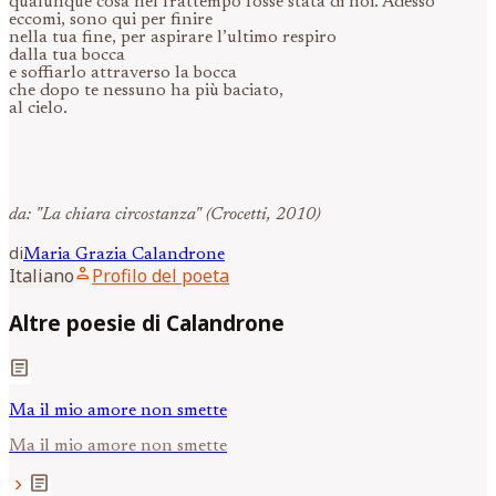
qualunque cosa nel frattempo fosse stata di noi. Adesso
eccomi, sono qui per finire
nella tua fine, per aspirare l’ultimo respiro
dalla tua bocca
e soffiarlo attraverso la bocca
che dopo te nessuno ha più baciato,
al cielo.
da: "La chiara circostanza" (Crocetti, 2010)
di
Maria Grazia
Calandrone
person
Italiano
Profilo del poeta
Altre poesie di Calandrone
article
Ma il mio amore non smette
Ma il mio amore non smette
article
chevron_right