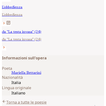
L'obbedienza
L'obbedienza
article
chevron_right
da "La testa invasa" (24)
da "La testa invasa" (24)
chevron_right
Informazioni sull'opera
Poeta
Mariella
Bettarini
Nazionalità
Italia
Lingua originale
Italiano
arrow_back
Torna a tutte le poesie