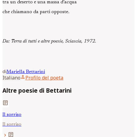
tra un deserto e una massa d’acqua
che chiamano da parti opposte.
Da: Terra di tutti e altre poesie, Sciascia, 1972.
di
Mariella
Bettarini
person
Italiano
Profilo del poeta
Altre poesie di Bettarini
article
Il sorriso
Il sorriso
article
chevron_right