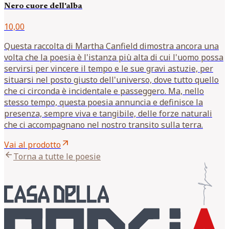
Nero cuore dell'alba
10,00
Questa raccolta di Martha Canfield dimostra ancora una
volta che la poesia è l'istanza più alta di cui l'uomo possa
servirsi per vincere il tempo e le sue gravi astuzie, per
situarsi nel posto giusto dell'universo, dove tutto quello
che ci circonda è incidentale e passeggero. Ma, nello
stesso tempo, questa poesia annuncia e definisce la
presenza, sempre viva e tangibile, delle forze naturali
che ci accompagnano nel nostro transito sulla terra.
arrow_outward
Vai al prodotto
arrow_back
Torna a tutte le poesie