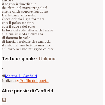
ancora
il sogno irrimediabile
dei ritmi del mare irregolari
che le onde sonore fondono
fra le cangianti nubi.
Cieca delizia è già formata
con il polso marino
con il cuore del toro
la luce del sole riflessa dal mare
e la tua immota sicurezza
di fiamma in volo
di lancia verticale che annoda
il cielo nel suo battito marino
e il toro nel suo muggito celeste.
Testo originale
·
Italiano
.
di
Martha L.
Canfield
person
Italiano
Profilo del poeta
Altre poesie di Canfield
article