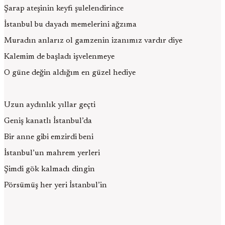
Şarap ateşinin keyfi şulelendirince
İstanbul bu dayadı memelerini ağzıma
Muradın anlarız ol gamzenin izanımız vardır diye
Kalemim de başladı işvelenmeye
O güne değin aldığım en güzel hediye
Uzun aydınlık yıllar geçti
Geniş kanatlı İstanbul’da
Bir anne gibi emzirdi beni
İstanbul’un mahrem yerleri
Şimdi gök kalmadı dingin
Pörsümüş her yeri İstanbul’in