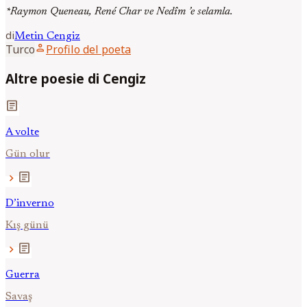
*Raymon Queneau, René Char ve Nedîm ’e selamla.
di
Metin
Cengiz
person
Turco
Profilo del poeta
Altre poesie di Cengiz
article
A volte
Gün olur
article
chevron_right
D’inverno
Kış günü
article
chevron_right
Guerra
Savaş