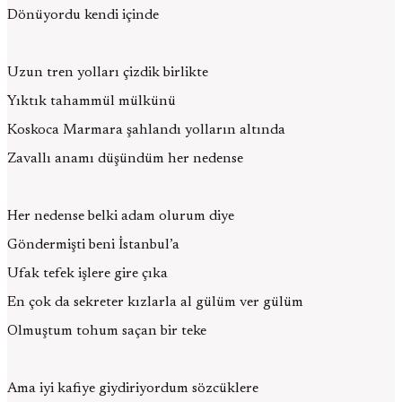
Dönüyordu kendi içinde
Uzun tren yolları çizdik birlikte
Yıktık tahammül mülkünü
Koskoca Marmara şahlandı yolların altında
Zavallı anamı düşündüm her nedense
Her nedense belki adam olurum diye
Göndermişti beni İstanbul’a
Ufak tefek işlere gire çıka
En çok da sekreter kızlarla al gülüm ver gülüm
Olmuştum tohum saçan bir teke
Ama iyi kafiye giydiriyordum sözcüklere