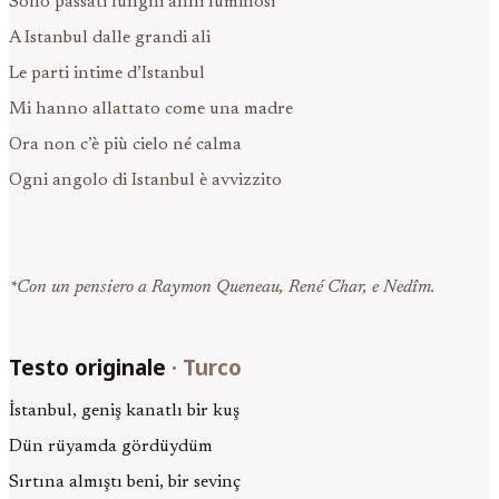
Sono passati lunghi anni luminosi
A Istanbul dalle grandi ali
Le parti intime d’Istanbul
Mi hanno allattato come una madre
Ora non c’è più cielo né calma
Ogni angolo di Istanbul è avvizzito
*Con un pensiero a Raymon Queneau, René Char, e Nedîm.
Testo originale
·
Turco
İstanbul, geniş kanatlı bir kuş
Dün rüyamda gördüydüm
Sırtına almıştı beni, bir sevinç