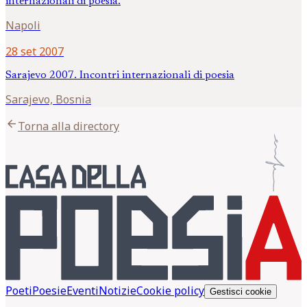
internazionali di poesia.
Napoli
28 set 2007
Sarajevo 2007. Incontri internazionali di poesia
Sarajevo, Bosnia
arrow_back
Torna alla directory
Poeti
Poesie
Eventi
Notizie
Cookie policy
Gestisci cookie