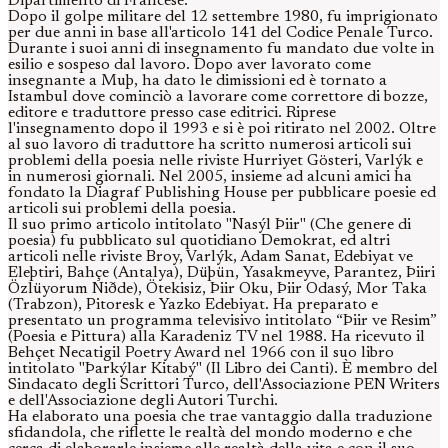
Dipartimento di Francese.
Dopo il golpe militare del 12 settembre 1980, fu imprigionato
per due anni in base all'articolo 141 del Codice Penale Turco.
Durante i suoi anni di insegnamento fu mandato due volte in
esilio e sospeso dal lavoro. Dopo aver lavorato come
insegnante a Muþ, ha dato le dimissioni ed è tornato a
Istambul dove cominciò a lavorare come correttore di bozze,
editore e traduttore presso case editrici. Riprese
l'insegnamento dopo il 1993 e si è poi ritirato nel 2002. Oltre
al suo lavoro di traduttore ha scritto numerosi articoli sui
problemi della poesia nelle riviste Hurriyet Gösteri, Varlýk e
in numerosi giornali. Nel 2005, insieme ad alcuni amici ha
fondato la Diagraf Publishing House per pubblicare poesie ed
articoli sui problemi della poesia.
Il suo primo articolo intitolato "Nasýl Þiir" (Che genere di
poesia) fu pubblicato sul quotidiano Demokrat, ed altri
articoli nelle riviste Broy, Varlýk, Adam Sanat, Edebiyat ve
Eleþtiri, Bahçe (Antalya), Düþün, Yasakmeyve, Parantez, Þiiri
Özlüyorum Niðde), Ötekisiz, Þiir Oku, Þiir Odasý, Mor Taka
(Trabzon), Pitoresk e Yazko Edebiyat. Ha preparato e
presentato un programma televisivo intitolato “Þiir ve Resim”
(Poesia e Pittura) alla Karadeniz TV nel 1988. Ha ricevuto il
Behçet Necatigil Poetry Award nel 1966 con il suo libro
intitolato "Þarkýlar Kitabý" (Il Libro dei Canti). È membro del
Sindacato degli Scrittori Turco, dell'Associazione PEN Writers
e dell'Associazione degli Autori Turchi.
Ha elaborato una poesia che trae vantaggio dalla traduzione
sfidandola, che riflette le realtà del mondo moderno e che