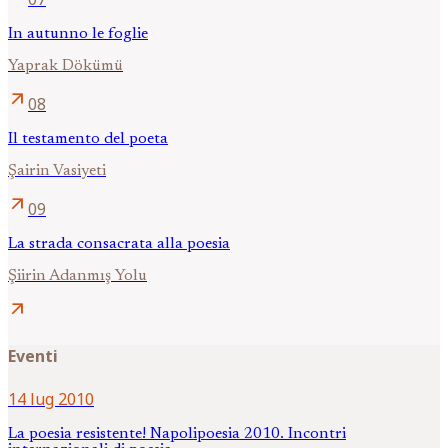
In autunno le foglie
Yaprak Dökümü
arrow_outward
08
Il testamento del poeta
Şairin Vasiyeti
arrow_outward
09
La strada consacrata alla poesia
Şiirin Adanmış Yolu
arrow_outward
Eventi
14 lug 2010
La poesia resistente! Napolipoesia 2010. Incontri