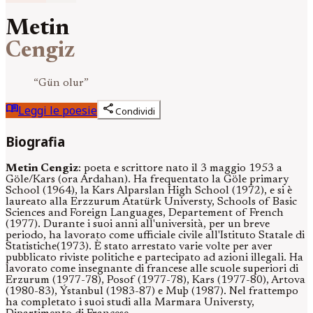
Metin
Cengiz
“
Gün olur
”
menu_book
share
Leggi le poesie
Condividi
Biografia
Metin Cengiz
: poeta e scrittore nato il 3 maggio 1953 a
Göle/Kars (ora Ardahan). Ha frequentato la Göle primary
School (1964), la Kars Alparslan High School (1972), e si è
laureato alla Erzzurum Atatürk Universty, Schools of Basic
Sciences and Foreign Languages, Departement of French
(1977). Durante i suoi anni all'università, per un breve
periodo, ha lavorato come ufficiale civile all'Istituto Statale di
Statistiche(1973). È stato arrestato varie volte per aver
pubblicato riviste politiche e partecipato ad azioni illegali. Ha
lavorato come insegnante di francese alle scuole superiori di
Erzurum (1977-78), Posof (1977-78), Kars (1977-80), Artova
(1980-83), Ýstanbul (1983-87) e Muþ (1987). Nel frattempo
ha completato i suoi studi alla Marmara Universty,