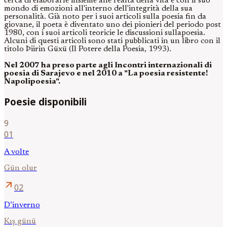
cerca di elaborarle insieme alle realtà della vita e con il suo
mondo di emozioni all'interno dell'integrità della sua
personalità. Già noto per i suoi articoli sulla poesia fin da
giovane, il poeta è diventato uno dei pionieri del periodo post
1980, con i suoi articoli teoricie le discussioni sullapoesia.
Alcuni di questi articoli sono stati pubblicati in un libro con il
titolo Þiirin Güxü (Il Potere della Poesia, 1993).
Nel 2007 ha preso parte agli Incontri internazionali di
poesia di Sarajevo e nel 2010 a "La poesia resistente!
Napolipoesia".
Poesie disponibili
9
01
A volte
Gün olur
arrow_outward
02
D’inverno
Kış günü