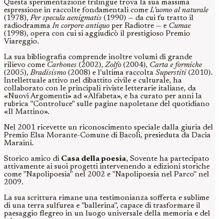
Questa sperimentazione trilingue trova la sua massima
espressione in raccolte fondamentali come
L’uomo al naturale
(1978),
Per specula aenigmatis
(1990) — da cui fu tratto il
radiodramma
In corpore antiquo
per Radiotre — e
Cumae
(1998), opera con cui si aggiudicò il prestigioso Premio
Viareggio.
La sua bibliografia comprende inoltre volumi di grande
rilievo come
Carbones
(2002),
Zolfo
(2004),
Carta e formiche
(2005),
Bradisismo
(2008) e l'ultima raccolta
Superstiti
(2010).
Intellettuale attivo nel dibattito civile e culturale, ha
collaborato con le principali riviste letterarie italiane, da
«Nuovi Argomenti» ad «Alfabeta», e ha curato per anni la
rubrica "Controluce" sulle pagine napoletane del quotidiano
«Il Mattino».
Nel 2001 ricevette un riconoscimento speciale dalla giuria del
Premio Elsa Morante-Comune di Bacoli, presieduta da Dacia
Maraini.
Storico amico di
Casa della poesia
, Sovente ha partecipato
attivamente ai suoi progetti intervenendo a edizioni storiche
come "Napolipoesia" nel 2002 e "Napolipoesia nel Parco" nel
2009.
La sua scrittura rimane una testimonianza sofferta e sublime
di una terra sulfurea e "ballerina", capace di trasformare il
paesaggio flegreo in un luogo universale della memoria e del