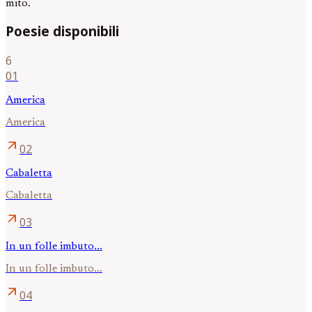
mito.
Poesie disponibili
6
01
America
America
arrow_outward
02
Cabaletta
Cabaletta
arrow_outward
03
In un folle imbuto...
In un folle imbuto...
arrow_outward
04