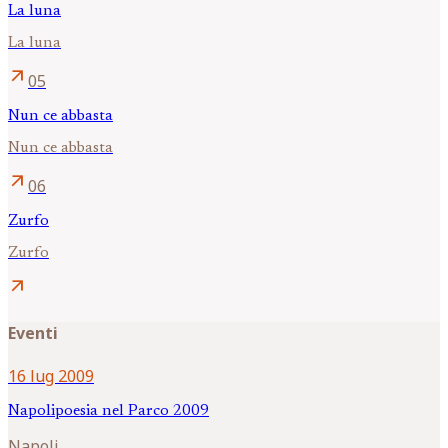
La luna
La luna
arrow_outward
05
Nun ce abbasta
Nun ce abbasta
arrow_outward
06
Zurfo
Zurfo
arrow_outward
Eventi
16 lug 2009
Napolipoesia nel Parco 2009
Napoli