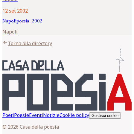
12 set 2002
Napolipoesia. 2002
Napoli
arrow_back
Torna alla directory
Poeti
Poesie
Eventi
Notizie
Cookie policy
Gestisci cookie
© 2026 Casa della poesia