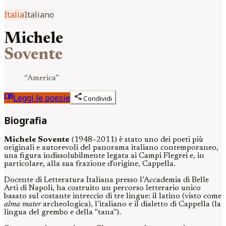
Italia
Italiano
Michele
Sovente
“
America
”
menu_book
share
Leggi le poesie
Condividi
Biografia
Michele Sovente
(1948–2011) è stato uno dei poeti più
originali e autorevoli del panorama italiano contemporaneo,
una figura indissolubilmente legata ai Campi Flegrei e, in
particolare, alla sua frazione d'origine, Cappella.
Docente di Letteratura Italiana presso l’Accademia di Belle
Arti di Napoli, ha costruito un percorso letterario unico
basato sul costante intreccio di tre lingue: il latino (visto come
alma mater
archeologica), l’italiano e il dialetto di Cappella (la
lingua del grembo e della "tana").