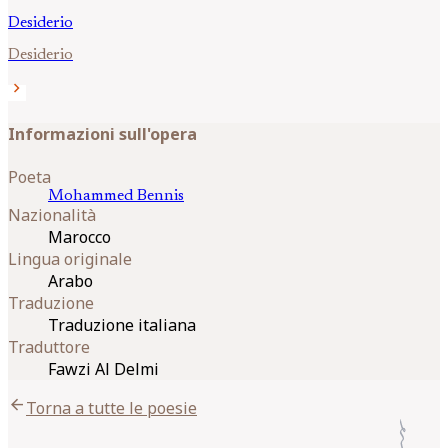
Desiderio
Desiderio
chevron_right
Informazioni sull'opera
Poeta
Mohammed
Bennis
Nazionalità
Marocco
Lingua originale
Arabo
Traduzione
Traduzione italiana
Traduttore
Fawzi Al Delmi
arrow_back
Torna a tutte le poesie