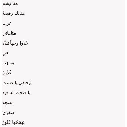
هنا وشم
هنالك رقصةٌ
عرت
متاهاتي
خُذُوا وجهاً تَبَدَّد
في
مفازته
خُذُوهُ
ليحتفي بالصمت
بالضحك السعيد
بضجة
صغرى
يُهجَجُهَا عُبُورٌ