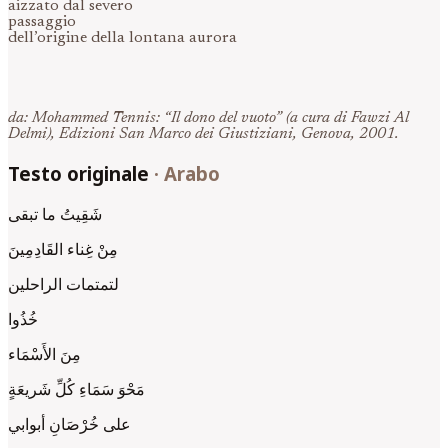
aizzato dal severo
passaggio
dell’origine della lontana aurora
da: Mohammed Tennis: “Il dono del vuoto” (a cura di Fawzi Al
Delmi), Edizioni San Marco dei Giustiziani, Genova, 2001.
Testo originale
·
Arabo
شَقِيتُ ما تبقى
مِنْ غِناء القَادِمِينَ
لتمتمات الراحلين
خُذُوا
مِنَ الأَسْمَاء
مَحْوَ سَمَاءِ كُلِّ شَريعَةٍ
على خُرْصَانِ أبوابي