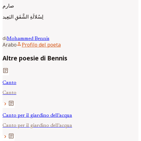
صارم
لِسُلالَةِ الشَّفَقِ البَعِيد
di
Mohammed
Bennis
person
Arabo
Profilo del poeta
Altre poesie di Bennis
article
Canto
Canto
article
chevron_right
Canto per il giardino dell'acqua
Canto per il giardino dell'acqua
article
chevron_right