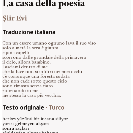
La casa della poesia
Şiir Evi
Traduzione italiana
Con un essere umano ognuno lava il suo viso
solo a metà la sera è giunta
e poi i capelli
scorrono dalle grondaie della primavera
il cielo, allora bambino.
Lasciami dentro di me
che la luce non si infiltri nei miei occhi
c'è comunque una foresta sudata
che non cade sotto questo cielo
sono rimasta senza fiato
ritornando in me
me stessa la casa più vecchia.
Testo originale
·
Turco
herkes yüzünü bir insana siliyor
yarısı gelmeyen akşam
sonra saçları