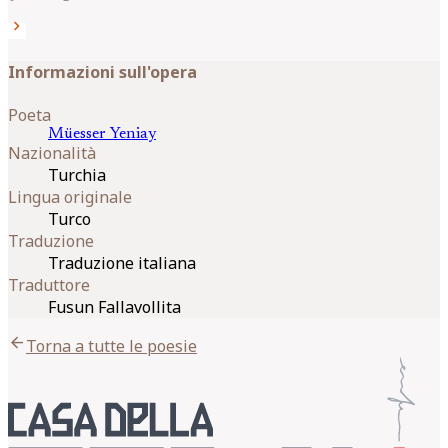
chevron_right
Informazioni sull'opera
Poeta
Müesser
Yeniay
Nazionalità
Turchia
Lingua originale
Turco
Traduzione
Traduzione italiana
Traduttore
Fusun Fallavollita
arrow_back
Torna a tutte le poesie