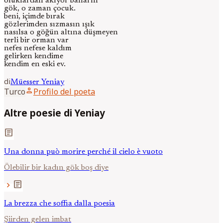
oluklardan akıyor baharın
gök, o zaman çocuk.
beni, içimde bırak
gözlerimden sızmasın ışık
nasılsa o göğün altına düşmeyen
terli bir orman var
nefes nefese kaldım
gelirken kendime
kendim en eski ev.
di
Müesser
Yeniay
person
Turco
Profilo del poeta
Altre poesie di Yeniay
article
Una donna può morire perché il cielo è vuoto
Ölebilir bir kadın gök boş diye
article
chevron_right
La brezza che soffia dalla poesia
Şiirden gelen imbat