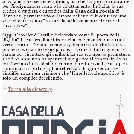
scivola mai nel sentimentalismo, ma che funge da carburante
per l'indignazione contro lo sfruttamento. In Italia, la sua
eredità è studiata e custodita dalla
Casa della Poesia
di
Baronissi, permettendo al lettore italiano di incontrare una
voce che ha saputo "cantare la bellezza mentre l'orrore la
circondava".
Oggi, Otto René Castillo è ricordato come il "poeta della
dignità". La sua eredità risiede nella coerenza assoluta tra il
verso scritto e l'azione compiuta, dimostrando che la poesia
può essere, citando le sue parole, "il pane di tutti i giorni" e
l'arma per riscattare gli umiliati. La sua scomparsa prematura
a soli 33 anni non ha spento il suo grido; al contrario, lo ha
trasformato in un simbolo eterno di resistenza. La sua opera
continua a ricordare agli intellettuali di ogni epoca che
l'indifferenza è un crimine e che "l'intellettuale apolitico" è
solo un complice del silenzio.
arrow_back
Torna alla directory