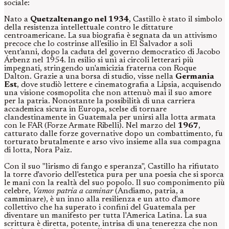
sociale:
Nato a
Quetzaltenango nel 1934
, Castillo è stato il simbolo
della resistenza intellettuale contro le dittature
centroamericane. La sua biografia è segnata da un attivismo
precoce che lo costrinse all'esilio in El Salvador a soli
vent'anni, dopo la caduta del governo democratico di Jacobo
Árbenz nel 1954. In esilio si unì ai circoli letterari più
impegnati, stringendo un'amicizia fraterna con Roque
Dalton. Grazie a una borsa di studio, visse nella
Germania
Est
, dove studiò lettere e cinematografia a Lipsia, acquisendo
una visione cosmopolita che non attenuò mai il suo amore
per la patria. Nonostante la possibilità di una carriera
accademica sicura in Europa, scelse di tornare
clandestinamente in Guatemala per unirsi alla lotta armata
con le FAR (Forze Armate Ribelli). Nel marzo del
1967
,
catturato dalle forze governative dopo un combattimento, fu
torturato brutalmente e arso vivo insieme alla sua compagna
di lotta, Nora Paiz.
Con il suo "lirismo di fango e speranza", Castillo ha rifiutato
la torre d'avorio dell'estetica pura per una poesia che si sporca
le mani con la realtà del suo popolo. Il suo componimento più
celebre,
Vamos patria a caminar
(Andiamo, patria, a
camminare), è un inno alla resilienza e un atto d'amore
collettivo che ha superato i confini del Guatemala per
diventare un manifesto per tutta l'America Latina. La sua
scrittura è diretta, potente, intrisa di una tenerezza che non