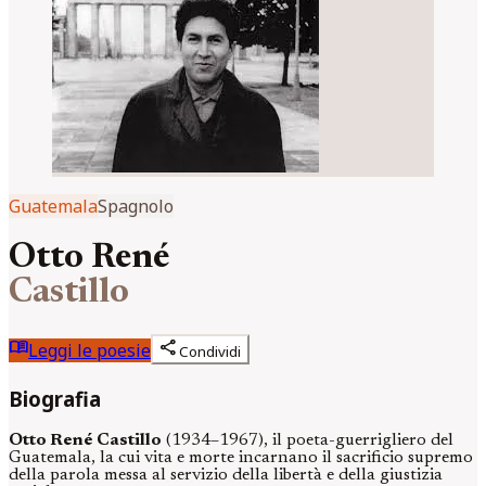
Guatemala
Spagnolo
Otto René
Castillo
menu_book
share
Leggi le poesie
Condividi
Biografia
Otto René Castillo
(1934–1967), il poeta-guerrigliero del
Guatemala, la cui vita e morte incarnano il sacrificio supremo
della parola messa al servizio della libertà e della giustizia