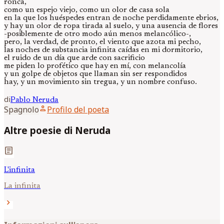
ronca,
como un espejo viejo, como un olor de casa sola
en la que los huéspedes entran de noche perdidamente ebrios,
y hay un olor de ropa tirada al suelo, y una ausencia de flores
-posiblemente de otro modo aún menos melancólico-,
pero, la verdad, de pronto, el viento que azota mi pecho,
las noches de substancia infinita caídas en mi dormitorio,
el ruido de un día que arde con sacrificio
me piden lo profético que hay en mí, con melancolía
y un golpe de objetos que llaman sin ser respondidos
hay, y un movimiento sin tregua, y un nombre confuso.
di
Pablo
Neruda
person
Spagnolo
Profilo del poeta
Altre poesie di Neruda
article
L'infinita
La infinita
chevron_right