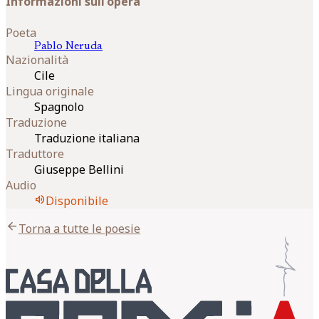
Informazioni sull'opera
Poeta
Pablo
Neruda
Nazionalità
Cile
Lingua originale
Spagnolo
Traduzione
Traduzione italiana
Traduttore
Giuseppe Bellini
Audio
volume_up
Disponibile
arrow_back
Torna a tutte le poesie