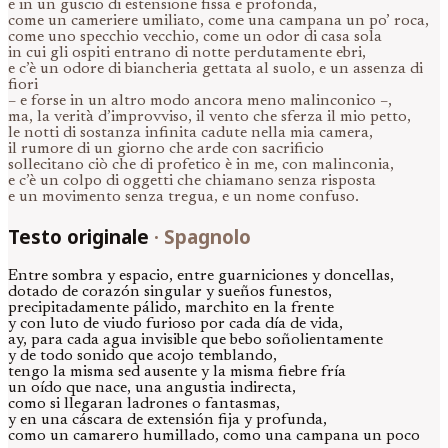
e in un guscio di estensione fissa e profonda,
come un cameriere umiliato, come una campana un po’ roca,
come uno specchio vecchio, come un odor di casa sola
in cui gli ospiti entrano di notte perdutamente ebri,
e c’è un odore di biancheria gettata al suolo, e un assenza di
fiori
– e forse in un altro modo ancora meno malinconico –,
ma, la verità d’improvviso, il vento che sferza il mio petto,
le notti di sostanza infinita cadute nella mia camera,
il rumore di un giorno che arde con sacrificio
sollecitano ciò che di profetico è in me, con malinconia,
e c’è un colpo di oggetti che chiamano senza risposta
e un movimento senza tregua, e un nome confuso.
Testo originale
·
Spagnolo
Entre sombra y espacio, entre guarniciones y doncellas,
dotado de corazón singular y sueños funestos,
precipitadamente pálido, marchito en la frente
y con luto de viudo furioso por cada día de vida,
ay, para cada agua invisible que bebo soñolientamente
y de todo sonido que acojo temblando,
tengo la misma sed ausente y la misma fiebre fría
un oído que nace, una angustia indirecta,
como si llegaran ladrones o fantasmas,
y en una cáscara de extensión fija y profunda,
como un camarero humillado, como una campana un poco