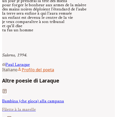
un jour je prendrai la tête des miens
pour forger le bonheur aux armes de la misère
des mains noires déploient l’étendard de l’aube
la terre sera enfine à qui l’aura remuée
un enfant est devenu le centre de la vie
je veux comparaître à son tribunal
et qu’il dise
tu fus un homme
Salerno, 1994.
di
Paul
Laraque
person
Italiano
Profilo del poeta
Altre poesie di Laraque
article
Bambina (che gioca) alla campana
Filette à la marelle