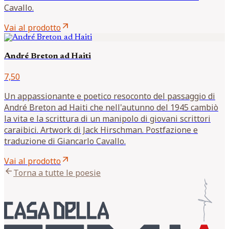
Cavallo.
arrow_outward
Vai al prodotto
André Breton ad Haiti
7,50
Un appassionante e poetico resoconto del passaggio di
André Breton ad Haiti che nell'autunno del 1945 cambiò
la vita e la scrittura di un manipolo di giovani scrittori
caraibici. Artwork di Jack Hirschman. Postfazione e
traduzione di Giancarlo Cavallo.
arrow_outward
Vai al prodotto
arrow_back
Torna a tutte le poesie