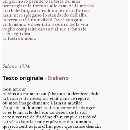
un giorno io prenderò la testa dei miei
per forgiare la fortuna alle armi della miseria
i tarli dell’angoscia rodono le notti d’attesa
mani nere spiegano lo stendardo dell’alba
la terra sarà infine di chi l’avrà vangata
un bambino è diventato il centro della vita
voglio comparire davanti al suo tribunale
e che egli dica
tu fosti un uomo
Salerno, 1994.
Testo originale
·
Italiano
mon amour
tu vins au moment où j’abattais la dernière idole
la brousse du désespoir était dans ce regard
où mon image demeure à jamais mutilée
l’ange de la douleur est beau comme le danger
tu es le miracle de l’eau au désert de la soif
et ton ventre de diadème d’un empire retrouvé
j’ai vécu dans la seule espérance des hommes
qui secouent aujourd’hui pour que naisse demain