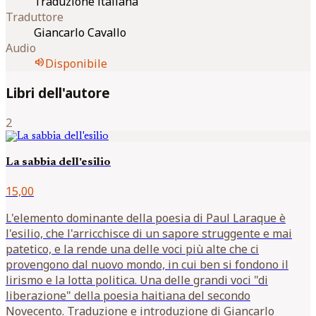
Traduzione italiana
Traduttore
Giancarlo Cavallo
Audio
volume_up
Disponibile
Libri dell'autore
2
La sabbia dell'esilio
15,00
L'elemento dominante della poesia di Paul Laraque è
l'esilio, che l'arricchisce di un sapore struggente e mai
patetico, e la rende una delle voci più alte che ci
provengono dal nuovo mondo, in cui ben si fondono il
lirismo e la lotta politica. Una delle grandi voci "di
liberazione" della poesia haitiana del secondo
Novecento. Traduzione e introduzione di Giancarlo