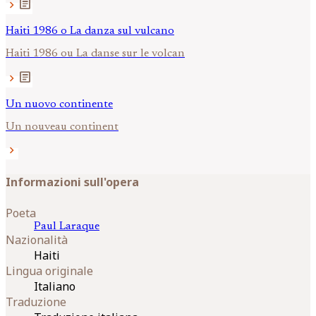
article
chevron_right
Haiti 1986 o La danza sul vulcano
Haiti 1986 ou La danse sur le volcan
article
chevron_right
Un nuovo continente
Un nouveau continent
chevron_right
Informazioni sull'opera
Poeta
Paul
Laraque
Nazionalità
Haiti
Lingua originale
Italiano
Traduzione