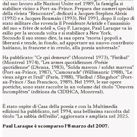
dal suo lavoro alle Nazioni Unite nel 1989, la famiglia si
stabilisce vicino a Port-au-Prince. Prepara due numeri speciali
della rivista “Rencontre”, dedicati a Jacques-Stephen Alexis
(1992) e a Jacques Roumain (1993). Nel 1991, dopo il colpo di
stato militare che rovescia il Presidente Aristide e l’assassinio
del suo « frère de soleil », Guy F. Laraque, Paul Laraque va in
esilio per la seconda volta e si stabilisce a New York.
Secondo il suo stesso dire, la sua opera “esorta i popoli a
liberarsi e tende, in fondo, ad apportare un nuovo contributo
haitiano, in francese e in creolo, alla poesia universale.”
Ha pubblicato: "Ce qui demeure" (Montreal 1973), "Fistibal"
(Montreal 1974), "Les armes quotidiennes /Poésie
quotidienne" (L'Avana, 1983), "Solda mawon / soldat marron"
(Port-au-Prince, 1987), "Camourade" (Willimantic 1988), "Le
vieux nègre et l'exil" (Paris, 1988), "Fistibal / Slingshot" (Port-
au-Prince / San Francisco, 1989). Nel 1999, le sue opere
poetiche, sono state raccolte in un volume dal titolo "Oeuvres
Incomplètes" (editions du CIDIHCA, Montreal).
È stato ospite di Casa della poesia e con la Multimedia
edizioni ha pubblicato, nel 1994, una bellissima raccolta dal
titolo "La sabbia dell'esilio", aggiornata e ampliata nel 2025.
Paul Laraque è scomparso l'8 marzo del 2007.