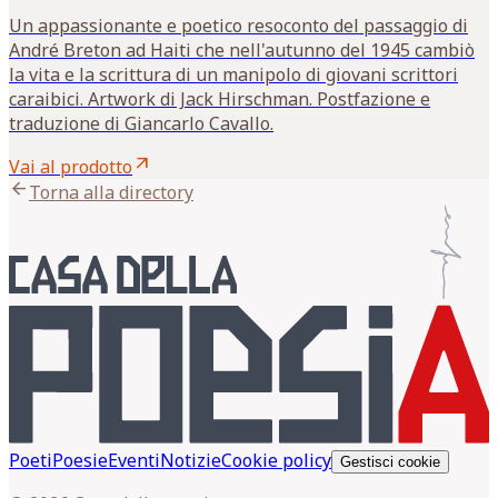
Un appassionante e poetico resoconto del passaggio di
André Breton ad Haiti che nell'autunno del 1945 cambiò
la vita e la scrittura di un manipolo di giovani scrittori
caraibici. Artwork di Jack Hirschman. Postfazione e
traduzione di Giancarlo Cavallo.
arrow_outward
Vai al prodotto
arrow_back
Torna alla directory
Poeti
Poesie
Eventi
Notizie
Cookie policy
Gestisci cookie