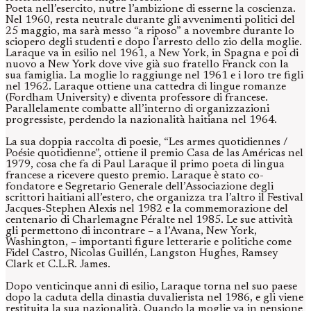
Poeta nell’esercito, nutre l’ambizione di esserne la coscienza.
Nel 1960, resta neutrale durante gli avvenimenti politici del
25 maggio, ma sarà messo “a riposo” a novembre durante lo
sciopero degli studenti e dopo l’arresto dello zio della moglie.
Laraque va in esilio nel 1961, a New York, in Spagna e poi di
nuovo a New York dove vive già suo fratello Franck con la
sua famiglia. La moglie lo raggiunge nel 1961 e i loro tre figli
nel 1962. Laraque ottiene una cattedra di lingue romanze
(Fordham University) e diventa professore di francese.
Parallelamente combatte all’interno di organizzazioni
progressiste, perdendo la nazionalità haitiana nel 1964.
La sua doppia raccolta di poesie, “Les armes quotidiennes /
Poésie quotidienne”, ottiene il premio Casa de las Américas nel
1979, cosa che fa di Paul Laraque il primo poeta di lingua
francese a ricevere questo premio. Laraque è stato co-
fondatore e Segretario Generale dell’Associazione degli
scrittori haitiani all’estero, che organizza tra l’altro il Festival
Jacques-Stephen Alexis nel 1982 e la commemorazione del
centenario di Charlemagne Péralte nel 1985. Le sue attività
gli permettono di incontrare – a l’Avana, New York,
Washington, – importanti figure letterarie e politiche come
Fidel Castro, Nicolas Guillén, Langston Hughes, Ramsey
Clark et C.L.R. James.
Dopo venticinque anni di esilio, Laraque torna nel suo paese
dopo la caduta della dinastia duvalierista nel 1986, e gli viene
restituita la sua nazionalità. Quando la moglie va in pensione