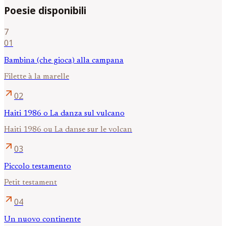
Poesie disponibili
7
01
Bambina (che gioca) alla campana
Filette à la marelle
arrow_outward
02
Haiti 1986 o La danza sul vulcano
Haiti 1986 ou La danse sur le volcan
arrow_outward
03
Piccolo testamento
Petit testament
arrow_outward
04
Un nuovo continente