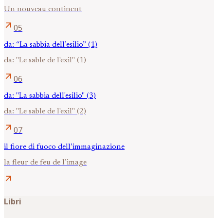
Un nouveau continent
arrow_outward
05
da: “La sabbia dell’esilio” (1)
da: "Le sable de l'exil" (1)
arrow_outward
06
da: "La sabbia dell'esilio" (3)
da: "Le sable de l'exil" (2)
arrow_outward
07
il fiore di fuoco dell’immaginazione
la fleur de feu de l’image
arrow_outward
Libri