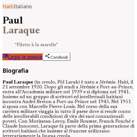
Haiti
Italiano
Paul
Laraque
“
Filette à la marelle
”
menu_book
share
Leggi le poesie
Condividi
Biografia
Paul Laraque
(in creolo, Pòl Larak) è nato a Jérémie. Haiti, il
21 settembre 1920. Dopo gli studi a Jérémie e Port-au-Prince,
entra all’Accademia militare nel 1939 e si diploma nel 1941.
Insieme ad un gruppo di scrittori ed intellettuali haitiani
incontra André Breton a Port-au-Prince nel 1945. Nel 1951
si sposa con Marcelle Pierre-Louis. Nel corso della sua
carriera militare viaggia in tutto il paese dove si rende conto
delle intollerabili condizioni di vita dei suoi connazionali
poveri. Con Morisseau-Leroy, Émile Roumer, Franck Fouché e
Claude Innocent, Laraque fa parte della prima generazione di
scrittori haitiani che insieme al francese utilizzano
letterariamente la lingua creola.