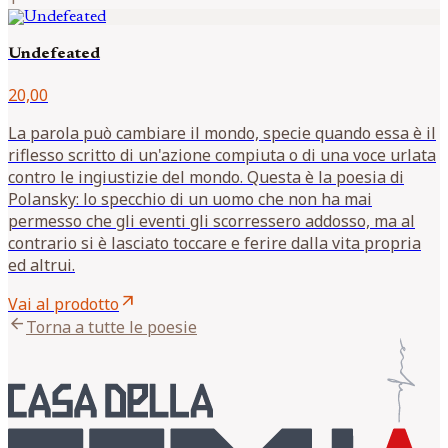
Undefeated
20,00
La parola può cambiare il mondo, specie quando essa è il
riflesso scritto di un'azione compiuta o di una voce urlata
contro le ingiustizie del mondo. Questa è la poesia di
Polansky: lo specchio di un uomo che non ha mai
permesso che gli eventi gli scorressero addosso, ma al
contrario si è lasciato toccare e ferire dalla vita propria
ed altrui.
arrow_outward
Vai al prodotto
arrow_back
Torna a tutte le poesie