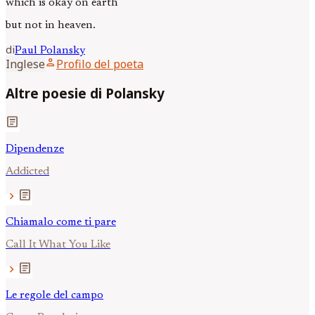
which is okay on earth
but not in heaven.
di
Paul
Polansky
person
Inglese
Profilo del poeta
Altre poesie di Polansky
article
Dipendenze
Addicted
article
chevron_right
Chiamalo come ti pare
Call It What You Like
article
chevron_right
Le regole del campo