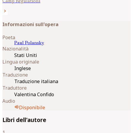
Camp Regulations
chevron_right
Informazioni sull'opera
Poeta
Paul
Polansky
Nazionalità
Stati Uniti
Lingua originale
Inglese
Traduzione
Traduzione italiana
Traduttore
Valentina Confido
Audio
volume_up
Disponibile
Libri dell'autore
1