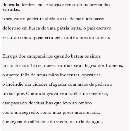
dobrada, lembra-me crianças acenando na berma das
estradas:
o seu canto paciente alivia a arte de mais um passo
doloroso em busca de uma pátria lenta, o país escravo,
errando como quem erra pela noite o oceano inteiro.
Europa dos campanários quando batem os sinos,
la cloche aux Turcs, queria sonhar-se a alegria dos homens,
o aperto feliz de umas mãos inocentes, operárias,
o incêndio das cidades afagadas com mãos de pedreiro
no sol-pôr. O mundo grava-se a estelas na memória,
esse passado de vitualhas que levo ao ombro
como um segredo, como uma prece murmurada,
à margem do silêncio e do medo, na orla da água.