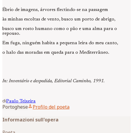
Ébrio de imagens, árvores flectindo-se na passagem
às minhas escoltas de vento, busco um porto de abrigo,
busco um rosto humano como o pão e uma alma para o
repouso.
Em fuga, ninguém habita a pequena leira do meu canto,
o halo das moradas em queda para o Mediterrâneo.
In: Inventário e despedida, Editorial Caminho, 1991.
di
Paulo
Teixeira
person
Portoghese
Profilo del poeta
Informazioni sull'opera
Poeta