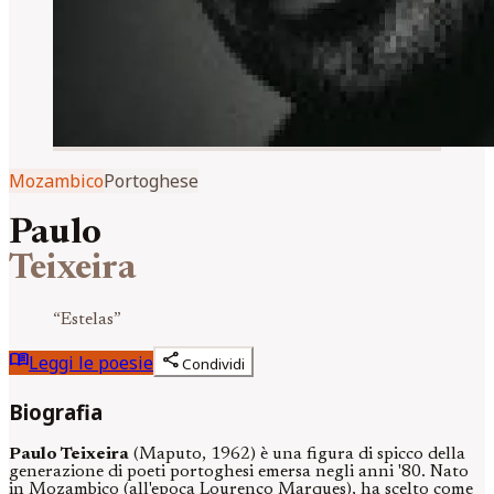
Mozambico
Portoghese
Paulo
Teixeira
“
Estelas
”
menu_book
share
Leggi le poesie
Condividi
Biografia
Paulo Teixeira
(Maputo, 1962) è una figura di spicco della
generazione di poeti portoghesi emersa negli anni '80. Nato
in Mozambico (all'epoca Lourenço Marques), ha scelto come