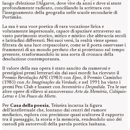
luogo d'elezione l'Algarve, dove vive da anni e dove si sente
profondamente radicato, conciliando la scrittura con
l'insegnamento della geografia nelle scuole secondarie di
Portimão.
La sua è una voce poetica di rara vocazione lirica e
volutamente impersonale, capace di spaziare attraverso un
vasto patrimonio storico, mitico e mistico che abbraccia secoli
e latitudini differenti. Nei suoi versi, la realtà viene spesso
filtrata da una luce crepuscolare, come se il poeta osservasse i
frammenti di un mondo perduto che si proiettano sul tempo
presente, trasformandolo in una sorta di cronaca della
desolazione contemporanea.
Il valore della sua opera è stato sancito da numerosi e
prestigiosi premi letterari sin dai suoi esordi: ha ricevuto il
Premio Revelação APE (1983) con
Epos
, il Premio Caminho
(1985) con
As Imaginações da Verdade
, e nel 1991 ha vinto i
premi Pen Club e Inasset con
Inventário e Despedida
. Tra le sue
altre opere di rilievo si annoverano
Arte da Memória
,
Colóquio-
Letras
e
Um Pouco da Morte
.
Per
Casa della poesia
, Teixeira incarna la figura
dell'intellettuale che, lontano dai centri del rumore
mediatico, esplora con precisione quasi scultorea il rapporto
tra il paesaggio, la storia e la memoria, rendendolo uno dei
custodi più autorevoli della parola poetica lusitana.