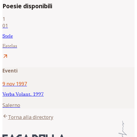
Poesie disponibili
1
01
Stele
Estelas
arrow_outward
Eventi
9 nov 1997
Verba Volant. 1997
Salerno
arrow_back
Torna alla directory