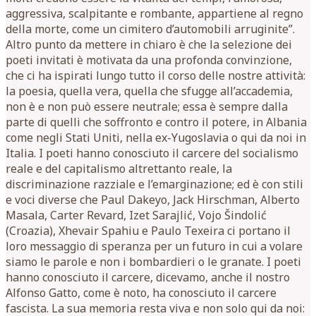
aggressiva, scalpitante e rombante, appartiene al regno
della morte, come un cimitero d’automobili arruginite”.
Altro punto da mettere in chiaro è che la selezione dei
poeti invitati è motivata da una profonda convinzione,
che ci ha ispirati lungo tutto il corso delle nostre attività:
la poesia, quella vera, quella che sfugge all’accademia,
non è e non può essere neutrale; essa è sempre dalla
parte di quelli che soffronto e contro il potere, in Albania
come negli Stati Uniti, nella ex-Yugoslavia o qui da noi in
Italia. I poeti hanno conosciuto il carcere del socialismo
reale e del capitalismo altrettanto reale, la
discriminazione razziale e l’emarginazione; ed è con stili
e voci diverse che Paul Dakeyo, Jack Hirschman, Alberto
Masala, Carter Revard, Izet Sarajlić, Vojo Šindolić
(Croazia), Xhevair Spahiu e Paulo Texeira ci portano il
loro messaggio di speranza per un futuro in cui a volare
siamo le parole e non i bombardieri o le granate. I poeti
hanno conosciuto il carcere, dicevamo, anche il nostro
Alfonso Gatto, come è noto, ha conosciuto il carcere
fascista. La sua memoria resta viva e non solo qui da noi: