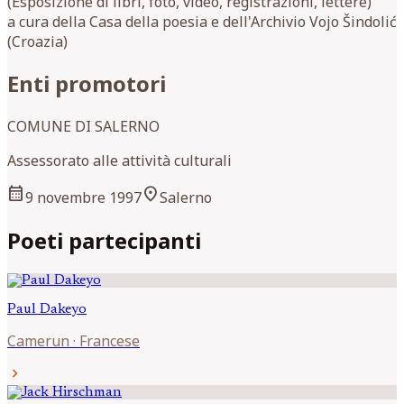
(Esposizione di libri, foto, video, registrazioni, lettere)
a cura della Casa della poesia e dell'Archivio Vojo Šindolić
(Croazia)
Enti promotori
COMUNE DI SALERNO
Assessorato alle attività culturali
calendar_month
location_on
9 novembre 1997
Salerno
Poeti partecipanti
Paul
Dakeyo
Camerun
·
Francese
chevron_right