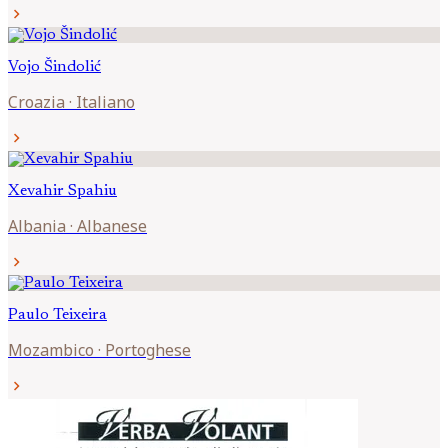
chevron_right
Vojo
Šindolić
Croazia
·
Italiano
chevron_right
Xevahir
Spahiu
Albania
·
Albanese
chevron_right
Paulo
Teixeira
Mozambico
·
Portoghese
chevron_right