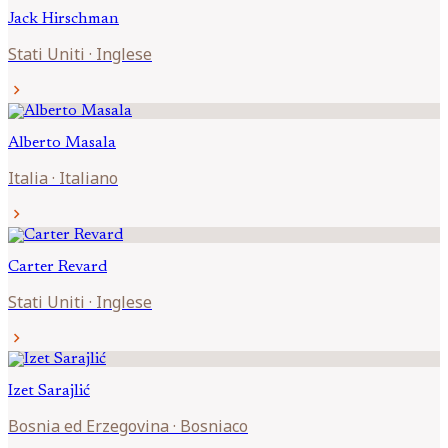
Jack
Hirschman
Stati Uniti
·
Inglese
chevron_right
Alberto
Masala
Italia
·
Italiano
chevron_right
Carter
Revard
Stati Uniti
·
Inglese
chevron_right
Izet
Sarajlić
Bosnia ed Erzegovina
·
Bosniaco