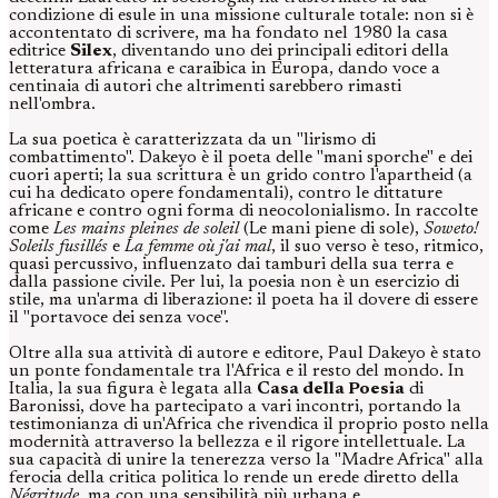
condizione di esule in una missione culturale totale: non si è
accontentato di scrivere, ma ha fondato nel 1980 la casa
editrice
Silex
, diventando uno dei principali editori della
letteratura africana e caraibica in Europa, dando voce a
centinaia di autori che altrimenti sarebbero rimasti
nell'ombra.
La sua poetica è caratterizzata da un "lirismo di
combattimento". Dakeyo è il poeta delle "mani sporche" e dei
cuori aperti; la sua scrittura è un grido contro l'apartheid (a
cui ha dedicato opere fondamentali), contro le dittature
africane e contro ogni forma di neocolonialismo. In raccolte
come
Les mains pleines de soleil
(Le mani piene di sole),
Soweto!
Soleils fusillés
e
La femme où j'ai mal
, il suo verso è teso, ritmico,
quasi percussivo, influenzato dai tamburi della sua terra e
dalla passione civile. Per lui, la poesia non è un esercizio di
stile, ma un'arma di liberazione: il poeta ha il dovere di essere
il "portavoce dei senza voce".
Oltre alla sua attività di autore e editore, Paul Dakeyo è stato
un ponte fondamentale tra l'Africa e il resto del mondo. In
Italia, la sua figura è legata alla
Casa della Poesia
di
Baronissi, dove ha partecipato a vari incontri, portando la
testimonianza di un'Africa che rivendica il proprio posto nella
modernità attraverso la bellezza e il rigore intellettuale. La
sua capacità di unire la tenerezza verso la "Madre Africa" alla
ferocia della critica politica lo rende un erede diretto della
Négritude
, ma con una sensibilità più urbana e