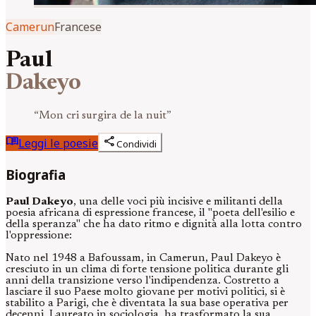
Camerun
Francese
Paul
Dakeyo
“
Mon cri surgira de la nuit
”
menu_book
share
Leggi le poesie
Condividi
Biografia
Paul Dakeyo
, una delle voci più incisive e militanti della
poesia africana di espressione francese, il "poeta dell'esilio e
della speranza" che ha dato ritmo e dignità alla lotta contro
l'oppressione:
Nato nel 1948 a Bafoussam, in Camerun, Paul Dakeyo è
cresciuto in un clima di forte tensione politica durante gli
anni della transizione verso l'indipendenza. Costretto a
lasciare il suo Paese molto giovane per motivi politici, si è
stabilito a Parigi, che è diventata la sua base operativa per
decenni. Laureato in sociologia, ha trasformato la sua