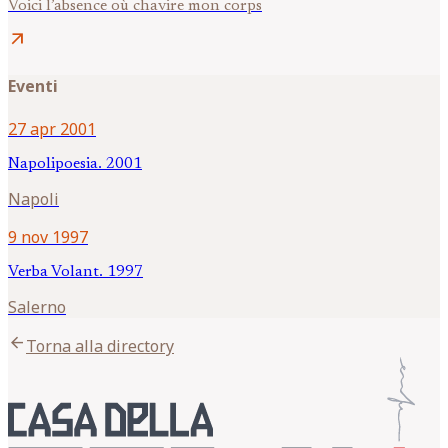
Voici l’absence où chavire mon corps
arrow_outward
Eventi
27 apr 2001
Napolipoesia. 2001
Napoli
9 nov 1997
Verba Volant. 1997
Salerno
arrow_back
Torna alla directory