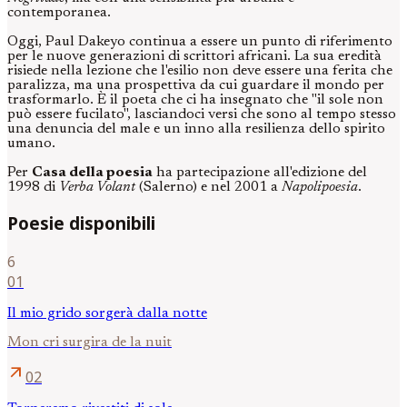
contemporanea.
Oggi, Paul Dakeyo continua a essere un punto di riferimento
per le nuove generazioni di scrittori africani. La sua eredità
risiede nella lezione che l'esilio non deve essere una ferita che
paralizza, ma una prospettiva da cui guardare il mondo per
trasformarlo. È il poeta che ci ha insegnato che "il sole non
può essere fucilato", lasciandoci versi che sono al tempo stesso
una denuncia del male e un inno alla resilienza dello spirito
umano.
Per
Casa della poesia
ha partecipazione all'edizione del
1998 di
Verba Volant
(Salerno) e nel 2001 a
Napolipoesia
.
Poesie disponibili
6
01
Il mio grido sorgerà dalla notte
Mon cri surgira de la nuit
arrow_outward
02