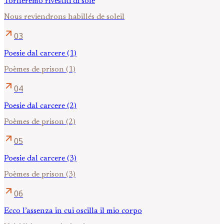
Torneremo rivestiti di sole
Nous reviendrons habillés de soleil
arrow_outward
03
Poesie dal carcere (1)
Poèmes de prison (1)
arrow_outward
04
Poesie dal carcere (2)
Poèmes de prison (2)
arrow_outward
05
Poesie dal carcere (3)
Poèmes de prison (3)
arrow_outward
06
Ecco l’assenza in cui oscilla il mio corpo