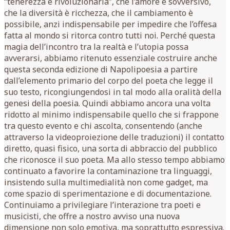
“tenerezza è rivoluzionaria”, che l’amore è sovversivo,
che la diversità è ricchezza, che il cambiamento è
possibile, anzi indispensabile per impedire che l’offesa
fatta al mondo si ritorca contro tutti noi. Perché questa
magia dell’incontro tra la realtà e l’utopia possa
avverarsi, abbiamo ritenuto essenziale costruire anche
questa seconda edizione di Napolipoesia a partire
dall’elemento primario del corpo del poeta che legge il
suo testo, ricongiungendosi in tal modo alla oralità della
genesi della poesia. Quindi abbiamo ancora una volta
ridotto al minimo indispensabile quello che si frappone
tra questo evento e chi ascolta, consentendo (anche
attraverso la videoproiezione delle traduzioni) il contatto
diretto, quasi fisico, una sorta di abbraccio del pubblico
che riconosce il suo poeta. Ma allo stesso tempo abbiamo
continuato a favorire la contaminazione tra linguaggi,
insistendo sulla multimedialità non come gadget, ma
come spazio di sperimentazione e di documentazione.
Continuiamo a privilegiare l’interazione tra poeti e
musicisti, che offre a nostro avviso una nuova
dimensione non solo emotiva, ma soprattutto espressiva.