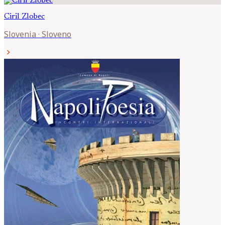
Ciril
Zlobec
Slovenia
·
Sloveno
chevron_right