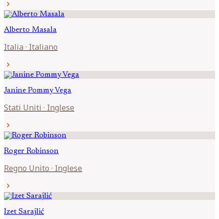
chevron_right
Alberto
Masala
Italia
·
Italiano
chevron_right
Janine
Pommy Vega
Stati Uniti
·
Inglese
chevron_right
Roger
Robinson
Regno Unito
·
Inglese
chevron_right
Izet
Sarajlić