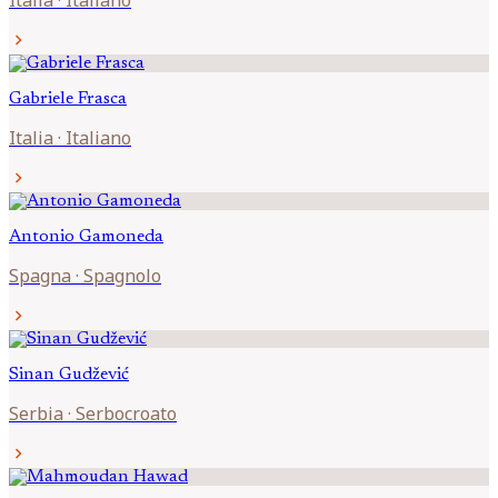
Italia
·
Italiano
chevron_right
Gabriele
Frasca
Italia
·
Italiano
chevron_right
Antonio
Gamoneda
Spagna
·
Spagnolo
chevron_right
Sinan
Gudžević
Serbia
·
Serbocroato
chevron_right