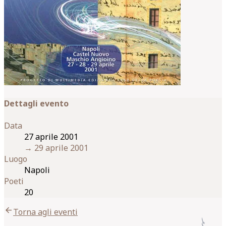
Dettagli evento
Data
27 aprile 2001
→
29 aprile 2001
Luogo
Napoli
Poeti
20
arrow_back
Torna agli eventi