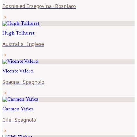
Bosnia ed Erzegovina
·
Bosniaco
chevron_right
Hugh
Tolhurst
Australia
·
Inglese
chevron_right
Vicente
Valero
Spagna
·
Spagnolo
chevron_right
Carmen
Yáñez
Cile
·
Spagnolo
chevron_right