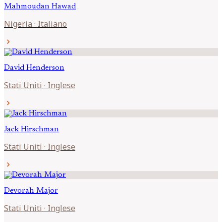
Mahmoudan
Hawad
Nigeria
·
Italiano
chevron_right
David
Henderson
Stati Uniti
·
Inglese
chevron_right
Jack
Hirschman
Stati Uniti
·
Inglese
chevron_right
Devorah
Major
Stati Uniti
·
Inglese