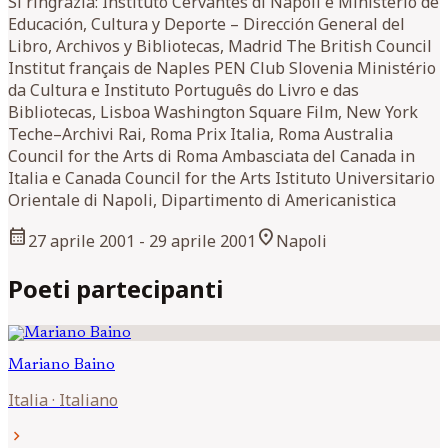
Si ringrazia: Instituto Cervantes di Napoli e Ministerio de
Educación, Cultura y Deporte – Dirección General del
Libro, Archivos y Bibliotecas, Madrid The British Council
Institut français de Naples PEN Club Slovenia Ministério
da Cultura e Instituto Português do Livro e das
Bibliotecas, Lisboa Washington Square Film, New York
Teche–Archivi Rai, Roma Prix Italia, Roma Australia
Council for the Arts di Roma Ambasciata del Canada in
Italia e Canada Council for the Arts Istituto Universitario
Orientale di Napoli, Dipartimento di Americanistica
calendar_month
location_on
27 aprile 2001
- 29 aprile 2001
Napoli
Poeti partecipanti
Mariano
Baino
Italia
·
Italiano
chevron_right