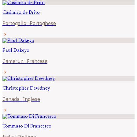
Casimiro de
Brito
Portogallo
·
Portoghese
chevron_right
Paul
Dakeyo
Camerun
·
Francese
chevron_right
Christopher
Dewdney
Canada
·
Inglese
chevron_right
Tommaso
Di Francesco