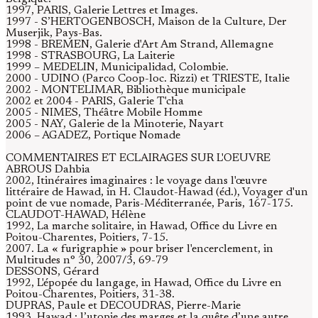
1997, PARIS, Galerie Lettres et Images.
1997 - S’HERTOGENBOSCH, Maison de la Culture, Der
Muserjik, Pays-Bas.
1998 - BREMEN, Galerie d'Art Am Strand, Allemagne
1998 - STRASBOURG, La Laiterie
1999 – MEDELIN, Municipalidad, Colombie.
2000 - UDINO (Parco Coop-loc. Rizzi) et TRIESTE, Italie
2002 - MONTELIMAR, Bibliothèque municipale
2002 et 2004 - PARIS, Galerie T'cha
2005 - NIMES, Théâtre Mobile Homme
2005 - NAY, Galerie de la Minoterie, Nayart
2006 – AGADEZ, Portique Nomade
COMMENTAIRES ET ECLAIRAGES SUR L'OEUVRE
ABROUS Dahbia
2002, Itinéraires imaginaires : le voyage dans l'œuvre
littéraire de Hawad, in H. Claudot-Hawad (éd.), Voyager d'un
point de vue nomade, Paris-Méditerranée, Paris, 167-175.
CLAUDOT-HAWAD, Hélène
1992, La marche solitaire, in Hawad, Office du Livre en
Poitou-Charentes, Poitiers, 7-15.
2007. La « furigraphie » pour briser l'encerclement, in
Multitudes n° 30, 2007/3, 69-79
DESSONS, Gérard
1992, L'épopée du langage, in Hawad, Office du Livre en
Poitou-Charentes, Poitiers, 31-38.
DUPRAS, Paule et DECOUDRAS, Pierre-Marie
1993, Hawad : l’utopie des marges et la quête d’une autre