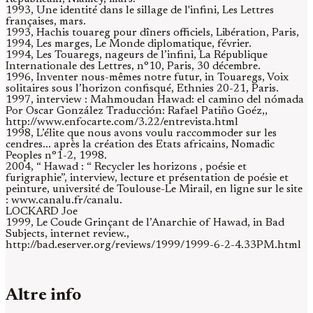
1993, Une identité dans le sillage de l'infini, Les Lettres
françaises, mars.
1993, Hachis touareg pour dîners officiels, Libération, Paris,
1994, Les marges, Le Monde diplomatique, février.
1994, Les Touaregs, nageurs de l’infini, La République
Internationale des Lettres, n°10, Paris, 30 décembre.
1996, Inventer nous-mêmes notre futur, in Touaregs, Voix
solitaires sous l’horizon confisqué, Ethnies 20-21, Paris.
1997, interview : Mahmoudan Hawad: el camino del nómada
Por Oscar González Traducción: Rafael Patiño Goéz,,
http://www.enfocarte.com/3.22/entrevista.html
1998, L’élite que nous avons voulu raccommoder sur les
cendres... après la création des Etats africains, Nomadic
Peoples n°1-2, 1998.
2004, “ Hawad : “ Recycler les horizons , poésie et
furigraphie”, interview, lecture et présentation de poésie et
peinture, université de Toulouse-Le Mirail, en ligne sur le site
: www.canalu.fr/canalu.
LOCKARD Joe
1999, Le Coude Grinçant de l’Anarchie of Hawad, in Bad
Subjects, internet review.,
http://bad.eserver.org/reviews/1999/1999-6-2-4.33PM.html
Altre info