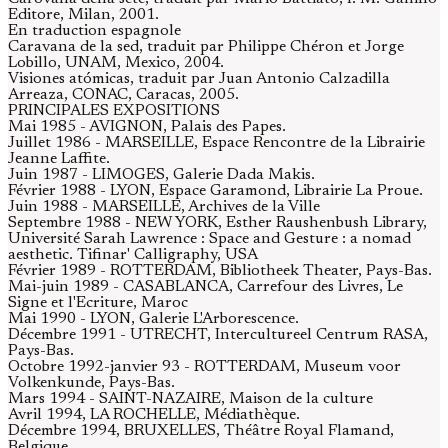
Editore, Milan, 2001.
En traduction espagnole
Caravana de la sed, traduit par Philippe Chéron et Jorge
Lobillo, UNAM, Mexico, 2004.
Visiones atómicas, traduit par Juan Antonio Calzadilla
Arreaza, CONAC, Caracas, 2005.
PRINCIPALES EXPOSITIONS
Mai 1985 - AVIGNON, Palais des Papes.
Juillet 1986 - MARSEILLE, Espace Rencontre de la Librairie
Jeanne Laffite.
Juin 1987 - LIMOGES, Galerie Dada Makis.
Février 1988 - LYON, Espace Garamond, Librairie La Proue.
Juin 1988 - MARSEILLE, Archives de la Ville
Septembre 1988 - NEW YORK, Esther Raushenbush Library,
Université Sarah Lawrence : Space and Gesture : a nomad
aesthetic. Tifinar' Calligraphy, USA
Février 1989 - ROTTERDAM, Bibliotheek Theater, Pays-Bas.
Mai-juin 1989 - CASABLANCA, Carrefour des Livres, Le
Signe et l'Ecriture, Maroc
Mai 1990 - LYON, Galerie L'Arborescence.
Décembre 1991 - UTRECHT, Intercultureel Centrum RASA,
Pays-Bas.
Octobre 1992-janvier 93 - ROTTERDAM, Museum voor
Volkenkunde, Pays-Bas.
Mars 1994 - SAINT-NAZAIRE, Maison de la culture
Avril 1994, LA ROCHELLE, Médiathèque.
Décembre 1994, BRUXELLES, Théâtre Royal Flamand,
Belgique.