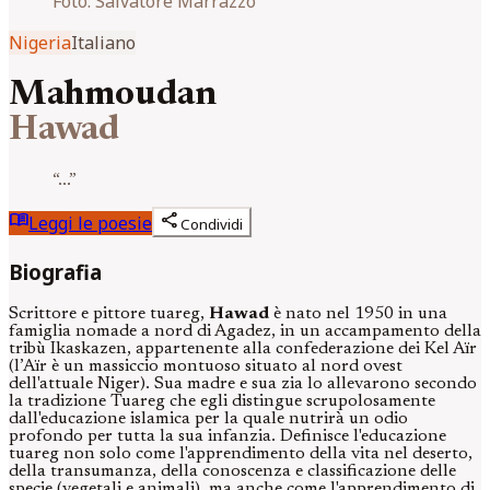
Foto:
Salvatore Marrazzo
Nigeria
Italiano
Mahmoudan
Hawad
“
...
”
menu_book
share
Leggi le poesie
Condividi
Biografia
Scrittore e pittore tuareg,
Hawad
è nato nel 1950 in una
famiglia nomade a nord di Agadez, in un accampamento della
tribù Ikaskazen, appartenente alla confederazione dei Kel Aïr
(l’Aïr è un massiccio montuoso situato al nord ovest
dell'attuale Niger). Sua madre e sua zia lo allevarono secondo
la tradizione Tuareg che egli distingue scrupolosamente
dall'educazione islamica per la quale nutrirà un odio
profondo per tutta la sua infanzia. Definisce l'educazione
tuareg non solo come l'apprendimento della vita nel deserto,
della transumanza, della conoscenza e classificazione delle
specie (vegetali e animali), ma anche come l'apprendimento di