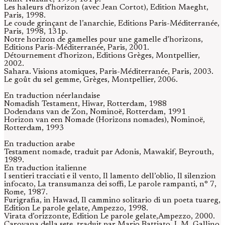
Les haleurs d'horizon (avec Jean Cortot), Edition Maeght,
Paris, 1998.
Le coude grinçant de l’anarchie, Editions Paris-Méditerranée,
Paris, 1998, 131p.
Notre horizon de gamelles pour une gamelle d’horizons,
Editions Paris-Méditerranée, Paris, 2001.
Détournement d'horizon, Editions Grèges, Montpellier,
2002.
Sahara. Visions atomiques, Paris-Méditerranée, Paris, 2003.
Le goût du sel gemme, Grèges, Montpellier, 2006.
En traduction néerlandaise
Nomadish Testament, Hiwar, Rotterdam, 1988
Dodendans van de Zon, Nominoë, Rotterdam, 1991
Horizon van een Nomade (Horizons nomades), Nominoë,
Rotterdam, 1993
En traduction arabe
Testament nomade, traduit par Adonis, Mawakif, Beyrouth,
1989.
En traduction italienne
I sentieri tracciati e il vento, Il lamento dell’oblio, Il silenzion
infocato, La transumanza dei soffi, Le parole rampanti, n° 7,
Rome, 1987.
Furigrafia, in Hawad, Il cammino solitario di un poeta tuareg,
Edition Le parole gelate, Ampezzo, 1998.
Virata d’orizzonte, Edition Le parole gelate,Ampezzo, 2000.
Carovana della sete, traduit par Mario Battiato, I. M. Gallino