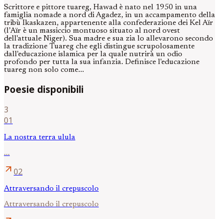
Scrittore e pittore tuareg, Hawad è nato nel 1950 in una
famiglia nomade a nord di Agadez, in un accampamento della
tribù Ikaskazen, appartenente alla confederazione dei Kel Aïr
(l’Aïr è un massiccio montuoso situato al nord ovest
dell'attuale Niger). Sua madre e sua zia lo allevarono secondo
la tradizione Tuareg che egli distingue scrupolosamente
dall'educazione islamica per la quale nutrirà un odio
profondo per tutta la sua infanzia. Definisce l'educazione
tuareg non solo come...
Poesie disponibili
3
01
La nostra terra ulula
...
arrow_outward
02
Attraversando il crepuscolo
Attraversando il crepuscolo