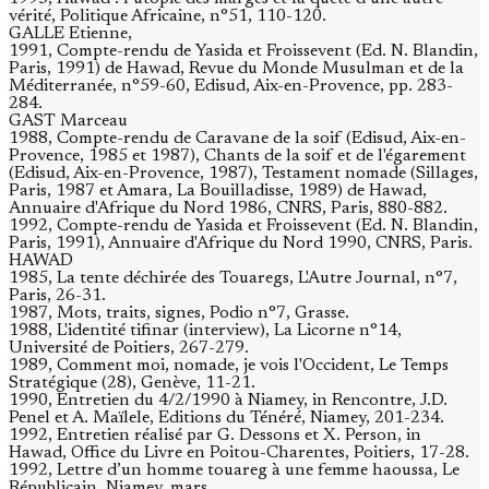
vérité, Politique Africaine, n°51, 110-120.
GALLE Etienne,
1991, Compte-rendu de Yasida et Froissevent (Ed. N. Blandin,
Paris, 1991) de Hawad, Revue du Monde Musulman et de la
Méditerranée, n°59-60, Edisud, Aix-en-Provence, pp. 283-
284.
GAST Marceau
1988, Compte-rendu de Caravane de la soif (Edisud, Aix-en-
Provence, 1985 et 1987), Chants de la soif et de l'égarement
(Edisud, Aix-en-Provence, 1987), Testament nomade (Sillages,
Paris, 1987 et Amara, La Bouilladisse, 1989) de Hawad,
Annuaire d'Afrique du Nord 1986, CNRS, Paris, 880-882.
1992, Compte-rendu de Yasida et Froissevent (Ed. N. Blandin,
Paris, 1991), Annuaire d'Afrique du Nord 1990, CNRS, Paris.
HAWAD
1985, La tente déchirée des Touaregs, L'Autre Journal, n°7,
Paris, 26-31.
1987, Mots, traits, signes, Podio n°7, Grasse.
1988, L'identité tifinar (interview), La Licorne n°14,
Université de Poitiers, 267-279.
1989, Comment moi, nomade, je vois l'Occident, Le Temps
Stratégique (28), Genève, 11-21.
1990, Entretien du 4/2/1990 à Niamey, in Rencontre, J.D.
Penel et A. Maïlele, Editions du Ténéré, Niamey, 201-234.
1992, Entretien réalisé par G. Dessons et X. Person, in
Hawad, Office du Livre en Poitou-Charentes, Poitiers, 17-28.
1992, Lettre d’un homme touareg à une femme haoussa, Le
Républicain, Niamey, mars.