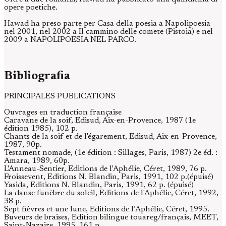
opere poetiche.
Hawad ha preso parte per Casa della poesia a Napolipoesia
nel 2001, nel 2002 a Il cammino delle comete (Pistoia) e nel
2009 a NAPOLIPOESIA NEL PARCO.
Bibliografia
PRINCIPALES PUBLICATIONS
Ouvrages en traduction française
Caravane de la soif, Edisud, Aix-en-Provence, 1987 (1e
édition 1985), 102 p.
Chants de la soif et de l'égarement, Edisud, Aix-en-Provence,
1987, 90p.
Testament nomade, (1e édition : Sillages, Paris, 1987) 2e éd. :
Amara, 1989, 60p.
L'Anneau-Sentier, Editions de l'Aphélie, Céret, 1989, 76 p.
Froissevent, Editions N. Blandin, Paris, 1991, 102 p.(épuisé)
Yasida, Editions N. Blandin, Paris, 1991, 62 p. (épuisé)
La danse funèbre du soleil, Editions de l'Aphélie, Céret, 1992,
38 p.
Sept fièvres et une lune, Editions de l’Aphélie, Céret, 1995.
Buveurs de braises, Edition bilingue touareg/français, MEET,
Saint-Nazaire, 1995, 161 p.