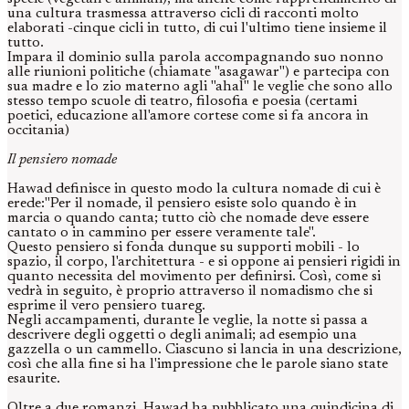
una cultura trasmessa attraverso cicli di racconti molto
elaborati -cinque cicli in tutto, di cui l'ultimo tiene insieme il
tutto.
Impara il dominio sulla parola accompagnando suo nonno
alle riunioni politiche (chiamate "asagawar") e partecipa con
sua madre e lo zio materno agli "ahal" le veglie che sono allo
stesso tempo scuole di teatro, filosofia e poesia (certami
poetici, educazione all'amore cortese come si fa ancora in
occitania)
Il pensiero nomade
Hawad definisce in questo modo la cultura nomade di cui è
erede:"Per il nomade, il pensiero esiste solo quando è in
marcia o quando canta; tutto ciò che nomade deve essere
cantato o in cammino per essere veramente tale".
Questo pensiero si fonda dunque su supporti mobili - lo
spazio, il corpo, l'architettura - e si oppone ai pensieri rigidi in
quanto necessita del movimento per definirsi. Così, come si
vedrà in seguito, è proprio attraverso il nomadismo che si
esprime il vero pensiero tuareg.
Negli accampamenti, durante le veglie, la notte si passa a
descrivere degli oggetti o degli animali; ad esempio una
gazzella o un cammello. Ciascuno si lancia in una descrizione,
così che alla fine si ha l'impressione che le parole siano state
esaurite.
Oltre a due romanzi, Hawad ha pubblicato una quindicina di