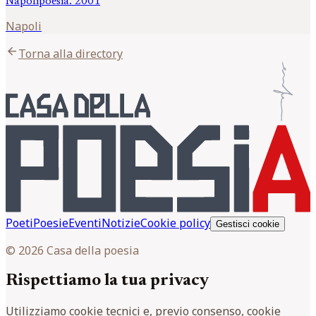
Napolipoesia. 2001
Napoli
arrow_back
Torna alla directory
Poeti
Poesie
Eventi
Notizie
Cookie policy
Gestisci cookie
© 2026 Casa della poesia
Rispettiamo la tua privacy
Utilizziamo cookie tecnici e, previo consenso, cookie