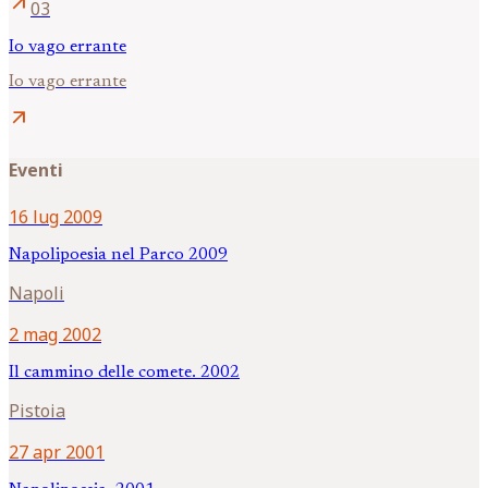
arrow_outward
03
Io vago errante
Io vago errante
arrow_outward
Eventi
16 lug 2009
Napolipoesia nel Parco 2009
Napoli
2 mag 2002
Il cammino delle comete. 2002
Pistoia
27 apr 2001