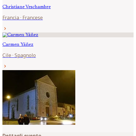
Christiane
Veschambre
Francia
·
Francese
chevron_right
Carmen
Yáñez
Cile
·
Spagnolo
chevron_right
Dettagli evento