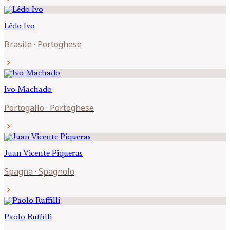
Lêdo
Ivo
Brasile
·
Portoghese
chevron_right
Ivo
Machado
Portogallo
·
Portoghese
chevron_right
Juan Vicente
Piqueras
Spagna
·
Spagnolo
chevron_right
Paolo
Ruffilli