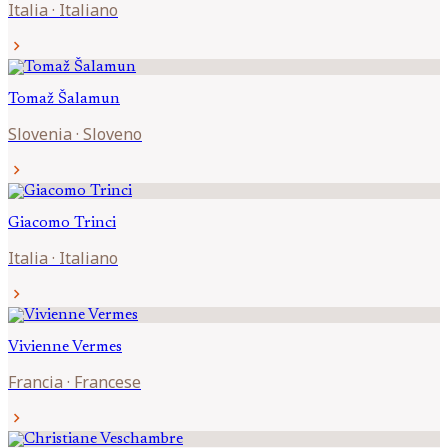
Italia
·
Italiano
chevron_right
Tomaž
Šalamun
Slovenia
·
Sloveno
chevron_right
Giacomo
Trinci
Italia
·
Italiano
chevron_right
Vivienne
Vermes
Francia
·
Francese
chevron_right