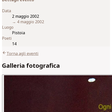
Data
2 maggio 2002
→
4 maggio 2002
Luogo
Pistoia
Poeti
14
arrow_back
Torna agli eventi
Galleria fotografica