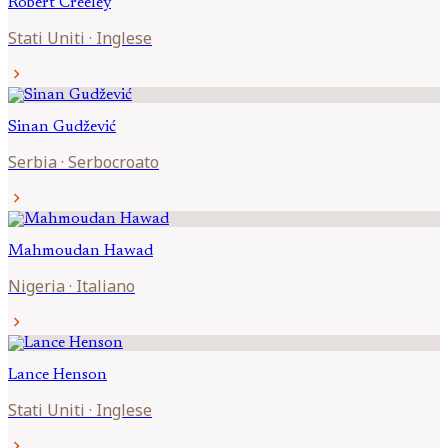
Robert
Creeley
Stati Uniti
·
Inglese
chevron_right
Sinan
Gudžević
Serbia
·
Serbocroato
chevron_right
Mahmoudan
Hawad
Nigeria
·
Italiano
chevron_right
Lance
Henson
Stati Uniti
·
Inglese
chevron_right