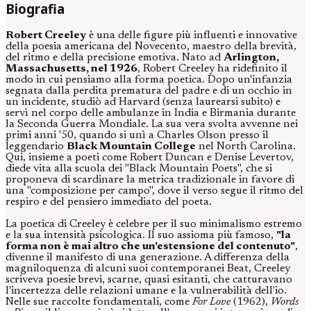
Biografia
Robert Creeley
è una delle figure più influenti e innovative
della poesia americana del Novecento, maestro della brevità,
del ritmo e della precisione emotiva. Nato ad
Arlington,
Massachusetts, nel 1926
, Robert Creeley ha ridefinito il
modo in cui pensiamo alla forma poetica. Dopo un'infanzia
segnata dalla perdita prematura del padre e di un occhio in
un incidente, studiò ad Harvard (senza laurearsi subito) e
servì nel corpo delle ambulanze in India e Birmania durante
la Seconda Guerra Mondiale. La sua vera svolta avvenne nei
primi anni '50, quando si unì a Charles Olson presso il
leggendario
Black Mountain College
nel North Carolina.
Qui, insieme a poeti come Robert Duncan e Denise Levertov,
diede vita alla scuola dei "Black Mountain Poets", che si
proponeva di scardinare la metrica tradizionale in favore di
una "composizione per campo", dove il verso segue il ritmo del
respiro e del pensiero immediato del poeta.
La poetica di Creeley è celebre per il suo minimalismo estremo
e la sua intensità psicologica. Il suo assioma più famoso,
"la
forma non è mai altro che un'estensione del contenuto"
,
divenne il manifesto di una generazione. A differenza della
magniloquenza di alcuni suoi contemporanei Beat, Creeley
scriveva poesie brevi, scarne, quasi esitanti, che catturavano
l'incertezza delle relazioni umane e la vulnerabilità dell'io.
Nelle sue raccolte fondamentali, come
For Love
(1962),
Words