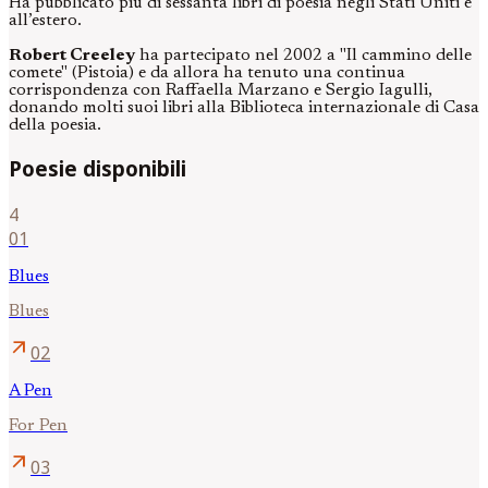
Ha pubblicato più di sessanta libri di poesia negli Stati Uniti e
all’estero.
Robert Creeley
ha partecipato nel 2002 a "Il cammino delle
comete" (Pistoia) e da allora ha tenuto una continua
corrispondenza con Raffaella Marzano e Sergio Iagulli,
donando molti suoi libri alla Biblioteca internazionale di Casa
della poesia.
Poesie disponibili
4
01
Blues
Blues
arrow_outward
02
A Pen
For Pen
arrow_outward
03