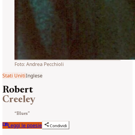
Foto:
Andrea Pecchioli
Stati Uniti
Inglese
Robert
Creeley
“
Blues
”
menu_book
share
Leggi le poesie
Condividi