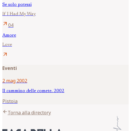
Se solo potessi
If I Had My Way
arrow_outward
04
Amore
Love
arrow_outward
Eventi
2 mag 2002
Il cammino delle comete. 2002
Pistoia
arrow_back
Torna alla directory