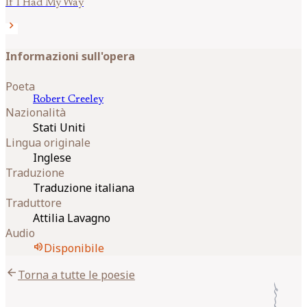
If I Had My Way
chevron_right
Informazioni sull'opera
Poeta
Robert
Creeley
Nazionalità
Stati Uniti
Lingua originale
Inglese
Traduzione
Traduzione italiana
Traduttore
Attilia Lavagno
Audio
volume_up
Disponibile
arrow_back
Torna a tutte le poesie