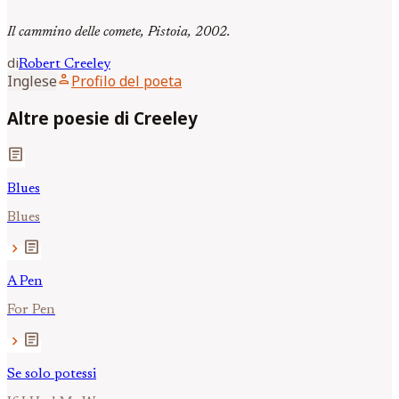
Il cammino delle comete, Pistoia, 2002.
di
Robert
Creeley
person
Inglese
Profilo del poeta
Altre poesie di Creeley
article
Blues
Blues
article
chevron_right
A Pen
For Pen
article
chevron_right
Se solo potessi