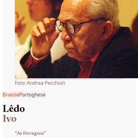
Foto:
Andrea Pecchioli
Brasile
Portoghese
Lêdo
Ivo
“
As ferragens
”