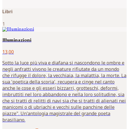
Libri
1
Illuminazioni
13,00
Sotto la luce più viva e diafana si nascondono le ombre e
negli anfratti vivono le creature rifiutate da un mondo
che rifugge il dolore, la vecchiaia, la malattia, la morte. La
sua 'poetica della scoria', recupera e cinge nel canto
anche le cose e gli esseri bizzarri, grotteschi, deformi,
imbruttiti nel loro abbandono e nella loro solitudine, sia
che si tratti di relitti di navi sia che si tratti di alienati nei
manicomi o di ubriachi e vecchi sulle panchine delle
piazze". Un'antologia magistrale del grande poeta
brasiliano.