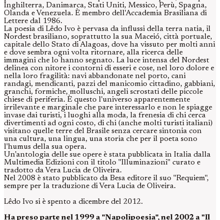
Inghilterra, Danimarca, Stati Uniti, Messico, Perù, Spagna,
Olanda e Venezuela. È membro dell'Accademia Brasiliana di
Lettere dal 1986.
La poesia di Lêdo Ivo è pervasa da influssi della terra natia, il
Nordest brasiliano, soprattutto la sua Maceió, città portuale,
capitale dello Stato di Alagoas, dove ha vissuto per molti anni
e dove sembra ogni volta ritornare, alla ricerca delle
immagini che lo hanno segnato. La luce intensa del Nordest
delinea con nitore i contorni di esseri e cose, nel loro dolore e
nella loro fragilità: navi abbandonate nel porto, cani
randagi, mendicanti, pazzi del manicomio cittadino, gabbiani,
granchi, formiche, molluschi, angeli scrostati delle piccole
chiese di periferia. È questo l'universo apparentemente
irrilevante e marginale che pare interessarlo e non le spiagge
invase dai turisti, i luoghi alla moda, la frenesia di chi cerca
divertimenti ad ogni costo, di chi (anche molti turisti italiani)
visitano quelle terre del Brasile senza cercare sintonia con
una cultura, una lingua, una storia che per il poeta sono
l'humus della sua opera.
Un’antologia delle sue opere è stata pubblicata in Italia dalla
Multimedia Edizioni con il titolo "Illuminazioni" curato e
tradotto da Vera Lucia de Oliveira.
Nel 2008 è stato pubblicato da Besa editore il suo "Requiem",
sempre per la traduzione di Vera Lucia de Oliveira.
Lêdo Ivo si è spento a dicembre del 2012.
Ha preso parte nel 1999 a "Napolipoesia", nel 2002 a "Il