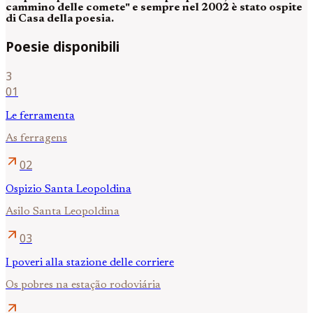
cammino delle comete" e sempre nel 2002 è stato ospite
di Casa della poesia.
Poesie disponibili
3
01
Le ferramenta
As ferragens
arrow_outward
02
Ospizio Santa Leopoldina
Asilo Santa Leopoldina
arrow_outward
03
I poveri alla stazione delle corriere
Os pobres na estação rodoviária
arrow_outward