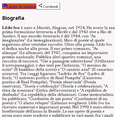
menu_book
share
Leggi le poesie
Condividi
Biografia
Lêdo Ivo
è nato a Maceió, Alagoas, nel 1924. Ha avuto la sua
prima formazione letteraria a Recife e dal 1943 vive a Rio de
Janeiro. Il suo esordio letterario è del 1944, con "As
imaginações" (Le immaginazioni), libro di poesie al quale
seguirono altre ventidue raccolte. Oltre alla poesia, Lêdo Ivo
si dedica anche alla prosa. Il suo primo romanzo, "As
alianças" (Le alleanze), del 1947, conquista un importante
premio nazionale. Pubblica altri quattro romanzi, una
raccolta di racconti, "Use a passagem subterrânea" (Utilizzare
il sottopassaggio), e due testi per l'infanzia, "O menino da
noite" (Il bambino della notte) e "O canário azul" (Il canarino
azzurro). Tra i saggi figurano "Ladrão de flor" (Ladro di
fiori), "O universo poético de Raul Pompéia" (L'universo
poetico di Raul Pompéia), "Poesia observada" (Poesia
osservata), "Teoria e celebração" (Teoria e celebrazione), "A
ética da aventura" (L'etica dell'avventura) e "A república de
desilusão" (La repubblica della delusione). Come memorialista,
ha pubblicato "Confissões de um poeta" (Confessioni di un
poeta) e "O aluno relapso" (L'alunno svogliato). Lêdo Ivo ha
ricevuto numerosi e importanti premi. Nel 1990 è stato eletto
Intellettuale dell'anno in Brasile. Le sue opere di poesia e
prosa sono state tradotte e pubblicate in vari paesi, fra i quali