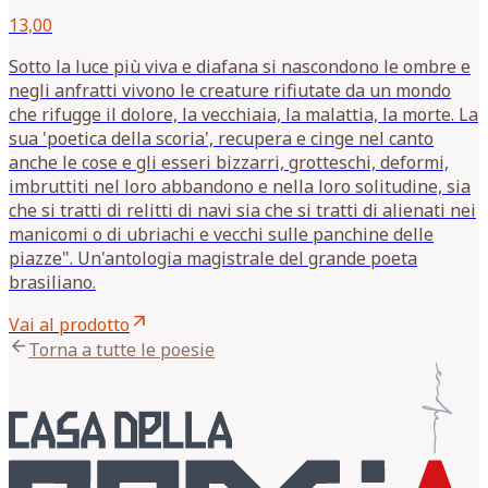
13,00
Sotto la luce più viva e diafana si nascondono le ombre e
negli anfratti vivono le creature rifiutate da un mondo
che rifugge il dolore, la vecchiaia, la malattia, la morte. La
sua 'poetica della scoria', recupera e cinge nel canto
anche le cose e gli esseri bizzarri, grotteschi, deformi,
imbruttiti nel loro abbandono e nella loro solitudine, sia
che si tratti di relitti di navi sia che si tratti di alienati nei
manicomi o di ubriachi e vecchi sulle panchine delle
piazze". Un'antologia magistrale del grande poeta
brasiliano.
arrow_outward
Vai al prodotto
arrow_back
Torna a tutte le poesie