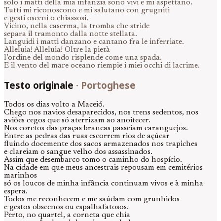
solo i matti della mia infanzia sono vivi e mi aspettano.
Tutti mi riconoscono e mi salutano con grugniti
e gesti osceni o chiassosi.
Vicino, nella caserma, la tromba che stride
separa il tramonto dalla notte stellata.
Languidi i matti danzano e cantano fra le inferriate.
Alleluia! Alleluia! Oltre la pietà
l’ordine del mondo risplende come una spada.
E il vento del mare oceano riempie i miei occhi di lacrime.
Testo originale
·
Portoghese
Todos os dias volto a Maceió.
Chego nos navios desaparecidos, nos trens sedentos, nos
aviões cegos que só aterrizam ao anoitecer.
Nos coretos das praças brancas passeiam caranguejos.
Entre as pedras das ruas escorrem rios de açúcar
fluindo docemente dos sacos armazenados nos trapiches
e clareiam o sangue velho dos assassinados.
Assim que desembarco tomo o caminho do hospício.
Na cidade em que meus ancestrais repousam em cemitérios
marinhos
só os loucos de minha infância continuam vivos e à minha
espera.
Todos me reconhecem e me saúdam com grunhidos
e gestos obscenos ou espalhafatosos.
Perto, no quartel, a corneta que chia