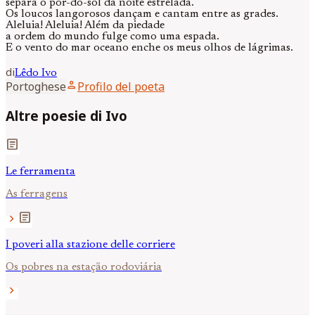
separa o pôr-do-sol da noite estrelada.
Os loucos langorosos dançam e cantam entre as grades.
Aleluia! Aleluia! Além da piedade
a ordem do mundo fulge como uma espada.
E o vento do mar oceano enche os meus olhos de lágrimas.
di
Lêdo
Ivo
person
Portoghese
Profilo del poeta
Altre poesie di Ivo
article
Le ferramenta
As ferragens
article
chevron_right
I poveri alla stazione delle corriere
Os pobres na estação rodoviária
chevron_right