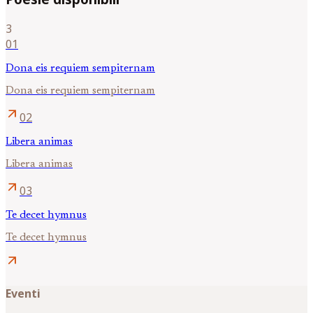
3
01
Dona eis requiem sempiternam
Dona eis requiem sempiternam
arrow_outward
02
Libera animas
Libera animas
arrow_outward
03
Te decet hymnus
Te decet hymnus
arrow_outward
Eventi