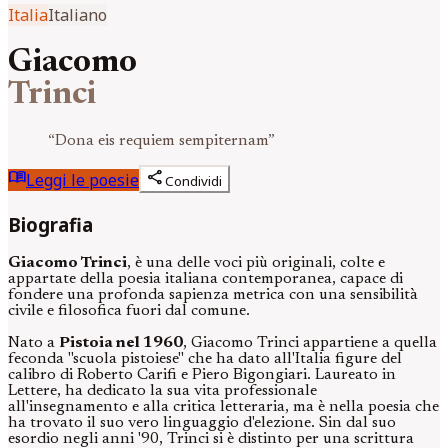
Italia
Italiano
Giacomo
Trinci
“
Dona eis requiem sempiternam
”
menu_book
share
Leggi le poesie
Condividi
Biografia
Giacomo Trinci
, è una delle voci più originali, colte e
appartate della poesia italiana contemporanea, capace di
fondere una profonda sapienza metrica con una sensibilità
civile e filosofica fuori dal comune.
Nato a
Pistoia nel 1960
, Giacomo Trinci appartiene a quella
feconda "scuola pistoiese" che ha dato all'Italia figure del
calibro di Roberto Carifi e Piero Bigongiari. Laureato in
Lettere, ha dedicato la sua vita professionale
all'insegnamento e alla critica letteraria, ma è nella poesia che
ha trovato il suo vero linguaggio d'elezione. Sin dal suo
esordio negli anni '90, Trinci si è distinto per una scrittura