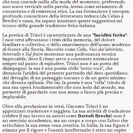
che non concede nulla alla moda del momento, preferendo
uno scavo verticale nella parola, intesa come strumento di
conoscenza e di resistenza etica. La sua formazione è europea:
profondo conoscitore della letteratura tedesca (da Celan a
Brecht) e russa, ha saputo innestare queste suggestioni sul
tronco della grande tradizione lirica italiana.
La poetica di Trinci è caratterizzata da una
"lucidità ferita"
.
I suoi versi affrontano i temi della memoria, del dolore
familiare e collettivo, e dello smarrimento dell'uomo moderno
di fronte alla Storia. Raccolte come
Cella
,
Voci dal labirinto
,
Intervallo
e
Sul finire
mostrano una padronanza tecnica
impeccabile, dove il ritmo serve a contenere un'emozione
sempre sul punto di esplodere. Trinci non è un poeta del
disimpegno: la sua è una poesia civile "sotto voce", che
denuncia l'aridità del presente partendo dal dato quotidiano,
dal dettaglio di un paesaggio toscano o da un gesto minimo
che diventa epifania. Per lui, la poesia è una "cella" (titolo di
una sua opera fondamentale) che non isola dal mondo, ma
permette di guardarlo con una messa a fuoco più precisa e
implacabile.
Oltre alla produzione in versi, Giacomo Trinci è un
apprezzato traduttore e saggista. La sua attività di traduzione
(celebre il suo lavoro su autori come
Bertolt Brecht
) non è
un esercizio accademico, ma un corpo a corpo con l'altro che
arricchisce la sua stessa vena creativa. In Italia, la sua figura è
stimata per il rigore e l'onestà intellettuale; è stato un ospite