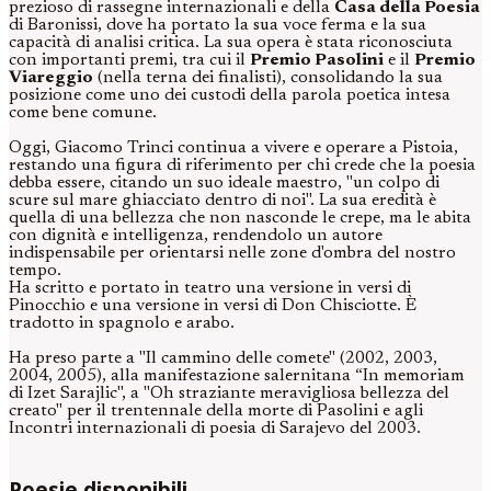
prezioso di rassegne internazionali e della
Casa della Poesia
di Baronissi, dove ha portato la sua voce ferma e la sua
capacità di analisi critica. La sua opera è stata riconosciuta
con importanti premi, tra cui il
Premio Pasolini
e il
Premio
Viareggio
(nella terna dei finalisti), consolidando la sua
posizione come uno dei custodi della parola poetica intesa
come bene comune.
Oggi, Giacomo Trinci continua a vivere e operare a Pistoia,
restando una figura di riferimento per chi crede che la poesia
debba essere, citando un suo ideale maestro, "un colpo di
scure sul mare ghiacciato dentro di noi". La sua eredità è
quella di una bellezza che non nasconde le crepe, ma le abita
con dignità e intelligenza, rendendolo un autore
indispensabile per orientarsi nelle zone d'ombra del nostro
tempo.
Ha scritto e portato in teatro una versione in versi di
Pinocchio e una versione in versi di Don Chisciotte. È
tradotto in spagnolo e arabo.
Ha preso parte a "Il cammino delle comete" (2002, 2003,
2004, 2005), alla manifestazione salernitana “In memoriam
di Izet Sarajlic", a "Oh straziante meravigliosa bellezza del
creato" per il trentennale della morte di Pasolini e agli
Incontri internazionali di poesia di Sarajevo del 2003.
Poesie disponibili