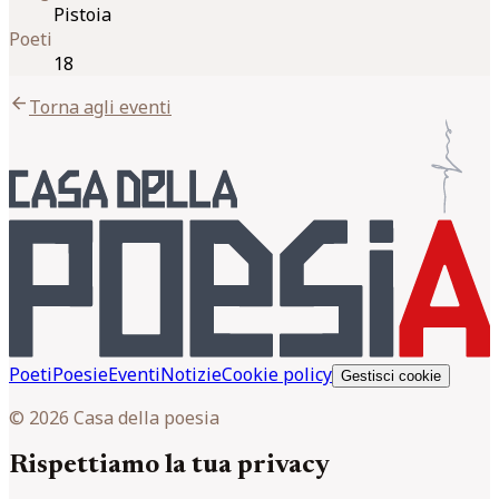
Pistoia
Poeti
18
arrow_back
Torna agli eventi
Poeti
Poesie
Eventi
Notizie
Cookie policy
Gestisci cookie
© 2026 Casa della poesia
Rispettiamo la tua privacy