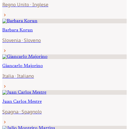
Regno Unito
·
Inglese
chevron_right
Barbara
Korun
Slovenia
·
Sloveno
chevron_right
Giancarlo
Majorino
Italia
·
Italiano
chevron_right
Juan Carlos
Mestre
Spagna
·
Spagnolo
chevron_right