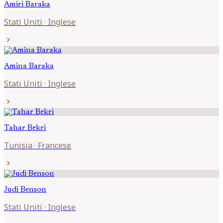
Amiri
Baraka
Stati Uniti
·
Inglese
chevron_right
Amina
Baraka
Stati Uniti
·
Inglese
chevron_right
Tahar
Bekri
Tunisia
·
Francese
chevron_right
Judi
Benson
Stati Uniti
·
Inglese