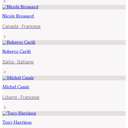
chevron_right
Nicole
Brossard
Canada
·
Francese
chevron_right
Roberto
Carifi
Italia
·
Italiano
chevron_right
Michel
Cassir
Libano
·
Francese
chevron_right
Tony
Harrison