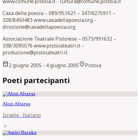
www.comune.pistoia.it - cultura@comune.pistoia.it
Casa della poesia – 089/951621 – 347/6275911 –
328/8450483 www.casadellapoesia.org -
direzione@casadellapoesia.org
Associazione Teatrale Pistoiese – 0573/991632 –
338/3095076 www.pistoiateatri.it -
produzione@pistoiateatri.it
calendar_month
location_on
2 giugno 2005
- 4 giugno 2005
Pistoia
Poeti partecipanti
Alon
Altaras
Israele
·
Italiano
chevron_right