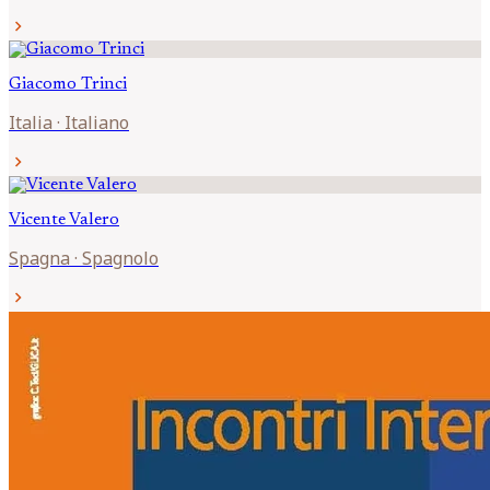
chevron_right
Giacomo
Trinci
Italia
·
Italiano
chevron_right
Vicente
Valero
Spagna
·
Spagnolo
chevron_right