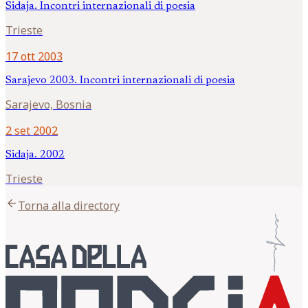
Sidaja. Incontri internazionali di poesia
Trieste
17 ott 2003
Sarajevo 2003. Incontri internazionali di poesia
Sarajevo, Bosnia
2 set 2002
Sidaja. 2002
Trieste
arrow_back
Torna alla directory