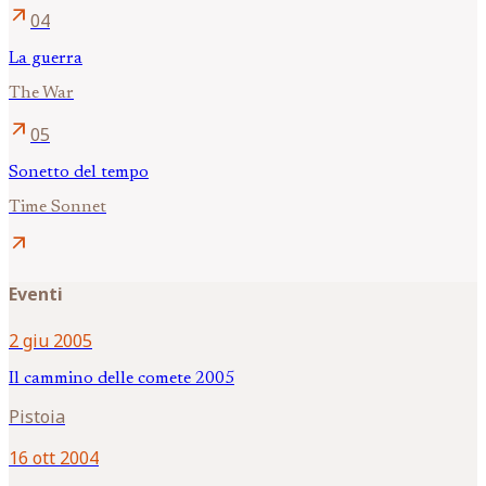
arrow_outward
04
La guerra
The War
arrow_outward
05
Sonetto del tempo
Time Sonnet
arrow_outward
Eventi
2 giu 2005
Il cammino delle comete 2005
Pistoia
16 ott 2004