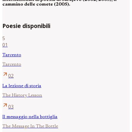
cammino delle comete (2005).
Poesie disponibili
5
01
Tarcento
Tarcento
arrow_outward
02
La lezione di storia
The History Lesson
arrow_outward
03
Il messaggio nella bottiglia
The Message In The Bottle