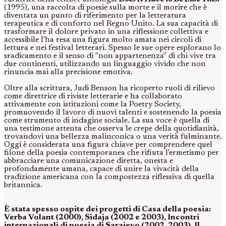
(1995), una raccolta di poesie sulla morte e il morire che è
diventata un punto di riferimento per la letteratura
terapeutica e di conforto nel Regno Unito. La sua capacità di
trasformare il dolore privato in una riflessione collettiva e
accessibile l'ha resa una figura molto amata nei circoli di
lettura e nei festival letterari. Spesso le sue opere esplorano lo
sradicamento e il senso di "non appartenenza" di chi vive tra
due continenti, utilizzando un linguaggio vivido che non
rinuncia mai alla precisione emotiva.
Oltre alla scrittura, Judi Benson ha ricoperto ruoli di rilievo
come direttrice di riviste letterarie e ha collaborato
attivamente con istituzioni come la Poetry Society,
promuovendo il lavoro di nuovi talenti e sostenendo la poesia
come strumento di indagine sociale. La sua voce è quella di
una testimone attenta che osserva le crepe della quotidianità,
trovandovi una bellezza malinconica o una verità fulminante.
Oggi è considerata una figura chiave per comprendere quel
filone della poesia contemporanea che rifiuta l'ermetismo per
abbracciare una comunicazione diretta, onesta e
profondamente umana, capace di unire la vivacità della
tradizione americana con la compostezza riflessiva di quella
britannica.
È stata spesso ospite dei progetti di Casa della poesia:
Verba Volant (2000), Sidaja (2002 e 2003), Incontri
internazionali di poesia di Sarajevo (2002, 2003), Il