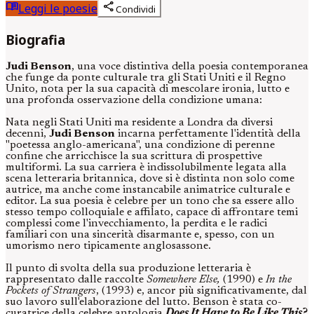
menu_book
share
Leggi le poesie
Condividi
Biografia
Judi Benson
, una voce distintiva della poesia contemporanea
che funge da ponte culturale tra gli Stati Uniti e il Regno
Unito, nota per la sua capacità di mescolare ironia, lutto e
una profonda osservazione della condizione umana:
Nata negli Stati Uniti ma residente a Londra da diversi
decenni,
Judi Benson
incarna perfettamente l'identità della
"poetessa anglo-americana", una condizione di perenne
confine che arricchisce la sua scrittura di prospettive
multiformi. La sua carriera è indissolubilmente legata alla
scena letteraria britannica, dove si è distinta non solo come
autrice, ma anche come instancabile animatrice culturale e
editor. La sua poesia è celebre per un tono che sa essere allo
stesso tempo colloquiale e affilato, capace di affrontare temi
complessi come l'invecchiamento, la perdita e le radici
familiari con una sincerità disarmante e, spesso, con un
umorismo nero tipicamente anglosassone.
Il punto di svolta della sua produzione letteraria è
rappresentato dalle raccolte
Somewhere Else,
(1990) e
In the
Pockets of Strangers
, (1993) e, ancor più significativamente, dal
suo lavoro sull'elaborazione del lutto. Benson è stata co-
curatrice della celebre antologia
Does It Have to Be Like This?