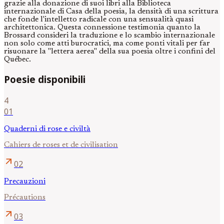
grazie alla donazione di suoi libri alla Biblioteca
internazionale di Casa della poesia, la densità di una scrittura
che fonde l'intelletto radicale con una sensualità quasi
architettonica. Questa connessione testimonia quanto la
Brossard consideri la traduzione e lo scambio internazionale
non solo come atti burocratici, ma come ponti vitali per far
risuonare la "lettera aerea" della sua poesia oltre i confini del
Québec.
Poesie disponibili
4
01
Quaderni di rose e civiltà
Cahiers de roses et de civilisation
arrow_outward
02
Precauzioni
Précautions
arrow_outward
03