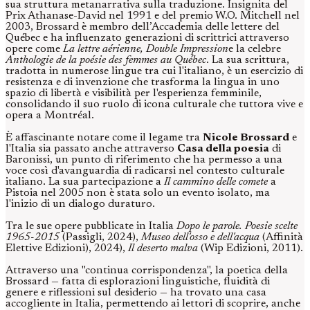
sua struttura metanarrativa sulla traduzione. Insignita del
Prix Athanase-David nel 1991 e del premio W.O. Mitchell nel
2003, Brossard è membro dell’Accademia delle lettere del
Québec e ha influenzato generazioni di scrittrici attraverso
opere come
La lettre aérienne,
Double Impression
e la celebre
Anthologie de la poésie des femmes au Québec
. La sua scrittura,
tradotta in numerose lingue tra cui l'italiano, è un esercizio di
resistenza e di invenzione che trasforma la lingua in uno
spazio di libertà e visibilità per l'esperienza femminile,
consolidando il suo ruolo di icona culturale che tuttora vive e
opera a Montréal.
È affascinante notare come il legame tra
Nicole Brossard
e
l'Italia sia passato anche attraverso
Casa della poesia
di
Baronissi, un punto di riferimento che ha permesso a una
voce così d'avanguardia di radicarsi nel contesto culturale
italiano. La sua partecipazione a
Il cammino delle comete
a
Pistoia nel 2005 non è stata solo un evento isolato, ma
l'inizio di un dialogo duraturo.
Tra le sue opere pubblicate in Italia
Dopo le parole. Poesie scelte
1965-2015
(Passigli, 2024),
Museo dell'osso e dell'acqua
(Affinità
Elettive Edizioni), 2024),
Il deserto malva
(Wip Edizioni, 2011).
Attraverso una "continua corrispondenza", la poetica della
Brossard — fatta di esplorazioni linguistiche, fluidità di
genere e riflessioni sul desiderio — ha trovato una casa
accogliente in Italia, permettendo ai lettori di scoprire, anche