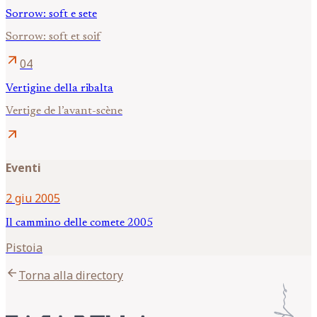
Sorrow: soft e sete
Sorrow: soft et soif
arrow_outward
04
Vertigine della ribalta
Vertige de l’avant-scène
arrow_outward
Eventi
2 giu 2005
Il cammino delle comete 2005
Pistoia
arrow_back
Torna alla directory