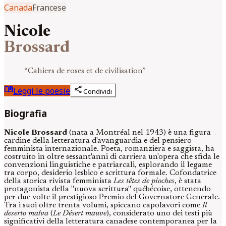
Canada
Francese
Nicole
Brossard
“
Cahiers de roses et de civilisation
”
menu_book
share
Leggi le poesie
Condividi
Biografia
Nicole Brossard
(nata a Montréal nel 1943) è una figura
cardine della letteratura d'avanguardia e del pensiero
femminista internazionale. Poeta, romanziera e saggista, ha
costruito in oltre sessant'anni di carriera un'opera che sfida le
convenzioni linguistiche e patriarcali, esplorando il legame
tra corpo, desiderio lesbico e scrittura formale. Cofondatrice
della storica rivista femminista
Les têtes de pioches
, è stata
protagonista della "nuova scrittura" québécoise, ottenendo
per due volte il prestigioso Premio del Governatore Generale.
Tra i suoi oltre trenta volumi, spiccano capolavori come
Il
deserto malva
(
Le Désert mauve
), considerato uno dei testi più
significativi della letteratura canadese contemporanea per la