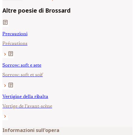
Altre poesie di Brossard
article
Precauzioni
Précautions
article
chevron_right
Sorrow: soft e sete
Sorrow: soft et soif
article
chevron_right
Vertigine della ribalta
Vertige de l’avant-scène
chevron_right
Informazioni sull'opera