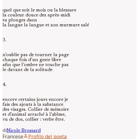
quel que soit le mois ou la blessure
la couleur douce des après-midi
tu plonges dans
la langue la langue et son murmure salé
3.
n’oublie pas de tourner la page
chaque fois d’un geste libre
afin que l’ombre ne touche pas
le davant de la solitude
4.
encore certains jours encore je
fais des ajouts à la substance
des visages. Collier de mémoire
et d’animal arraché à l’abîme,
vu de dos, collier : verbe être.
di
Nicole
Brossard
person
Francese
Profilo del poeta