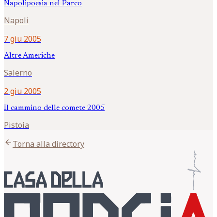
Napolipoesia nel Parco
Napoli
7 giu 2005
Altre Americhe
Salerno
2 giu 2005
Il cammino delle comete 2005
Pistoia
arrow_back
Torna alla directory