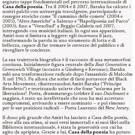
segnato tappe fondamentali nel percorso internazionale di
Casa della poesia
. Tra il 2004 e il 2007, Baraka ha calcato i
nostri palchi con un'energia travolgente, partecipando a
rassegne storiche come "Il cammino delle comete" (2004 e
2005), "Altre Americhe" a Salerno e "Napolipoesia nel Parco"
(2005), fino a "VersoSud" a Reggio Calabria nel 2007,
interagendo con musicisti italiani. In ogni sua apparizione,
Amiri non si limitava a leggere: egli
incarnava
il jazz,
trasformando la parola in uno strumento di lotta e di
bellezza, capace di far tremare le certezze del pubblico e di
risvegliare le coscienze.
La sua traiettoria biografica è il racconto di una metamorfosi
continua. Inizialmente figura centrale della
Beat Generation
a
Greenwich Village (accanto a Ginsberg e Kerouac), Baraka
subì una trasformazione radicale dopo l'assassinio di Malcolm
X nel 1965. Fu allora che scelse di farsi portavoce del Black
Arts Movement, ribattezzandosi Amiri Baraka ("Principe
Benedetto") e teorizzando un'arte che fosse "un'arma per la
liberazione". Poeta, drammaturgo (celebre il suo
Dutchman
) e
saggista, è stato un intellettuale che non ha mai accettato
compromessi, arrivando a essere nominato — e poi rimosso
per le sue posizioni radicali — Poeta Laureato del New Jersey.
Il dono più grande che Amiri ha lasciato a Casa della poesia,
oltre alla sua stima, ai suoi versi immortali e ai suoi libri nella
Biblioteca internazionale, è stata la generosità con cui ha
agito da apripista. Grazie a lui,
Casa della poesia
ha potuto