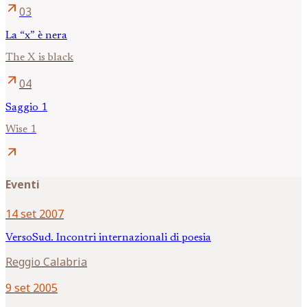
arrow_outward
03
La “x” è nera
The X is black
arrow_outward
04
Saggio 1
Wise 1
arrow_outward
Eventi
14 set 2007
VersoSud. Incontri internazionali di poesia
Reggio Calabria
9 set 2005