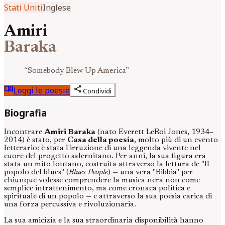
Stati Uniti
Inglese
Amiri
Baraka
“
Somebody Blew Up America
”
menu_book
share
Leggi le poesie
Condividi
Biografia
Incontrare
Amiri Baraka
(nato Everett LeRoi Jones, 1934–
2014) è stato, per
Casa della poesia
, molto più di un evento
letterario: è stata l'irruzione di una leggenda vivente nel
cuore del progetto salernitano. Per anni, la sua figura era
stata un mito lontano, costruita attraverso la lettura de "Il
popolo del blues" (
Blues People
) — una vera "Bibbia" per
chiunque volesse comprendere la musica nera non come
semplice intrattenimento, ma come cronaca politica e
spirituale di un popolo — e attraverso la sua poesia carica di
una forza percussiva e rivoluzionaria.
La sua amicizia e la sua straordinaria disponibilità hanno