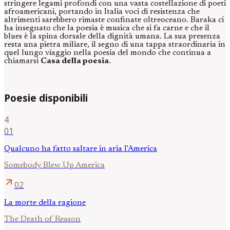
stringere legami profondi con una vasta costellazione di poeti
afroamericani, portando in Italia voci di resistenza che
altrimenti sarebbero rimaste confinate oltreoceano. Baraka ci
ha insegnato che la poesia è musica che si fa carne e che il
blues è la spina dorsale della dignità umana. La sua presenza
resta una pietra miliare, il segno di una tappa straordinaria in
quel lungo viaggio nella poesia del mondo che continua a
chiamarsi
Casa della poesia
.
Poesie disponibili
4
01
Qualcuno ha fatto saltare in aria l'America
Somebody Blew Up America
arrow_outward
02
La morte della ragione
The Death of Reason