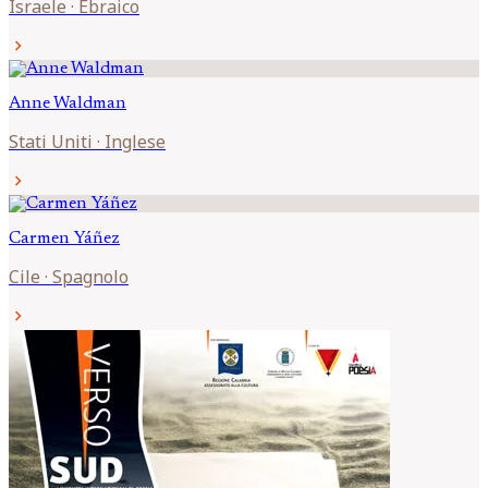
Israele
·
Ebraico
chevron_right
Anne
Waldman
Stati Uniti
·
Inglese
chevron_right
Carmen
Yáñez
Cile
·
Spagnolo
chevron_right