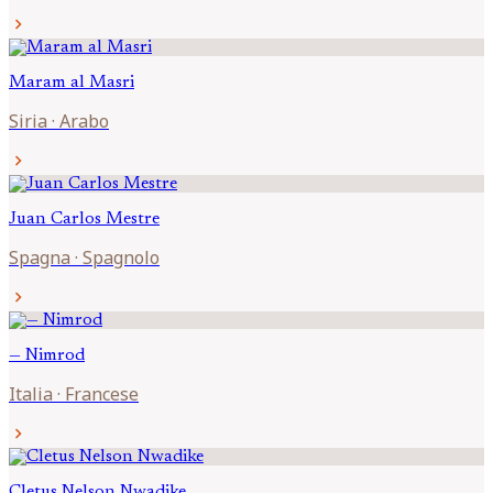
chevron_right
Maram al
Masri
Siria
·
Arabo
chevron_right
Juan Carlos
Mestre
Spagna
·
Spagnolo
chevron_right
—
Nimrod
Italia
·
Francese
chevron_right
Cletus Nelson
Nwadike