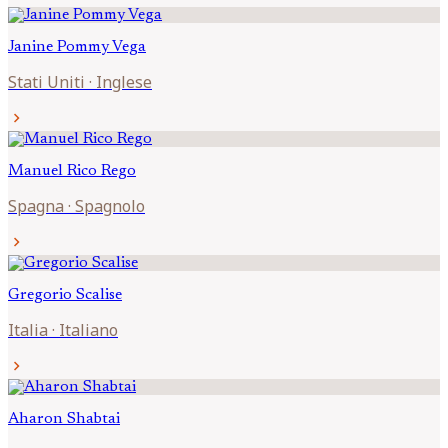
Janine
Pommy Vega
Stati Uniti
·
Inglese
chevron_right
Manuel
Rico Rego
Spagna
·
Spagnolo
chevron_right
Gregorio
Scalise
Italia
·
Italiano
chevron_right
Aharon
Shabtai