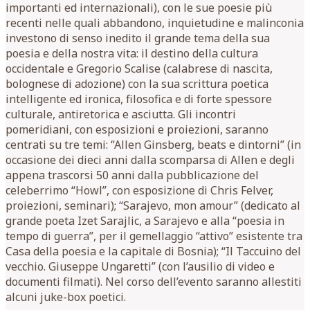
importanti ed internazionali), con le sue poesie più
recenti nelle quali abbandono, inquietudine e malinconia
investono di senso inedito il grande tema della sua
poesia e della nostra vita: il destino della cultura
occidentale e Gregorio Scalise (calabrese di nascita,
bolognese di adozione) con la sua scrittura poetica
intelligente ed ironica, filosofica e di forte spessore
culturale, antiretorica e asciutta. Gli incontri
pomeridiani, con esposizioni e proiezioni, saranno
centrati su tre temi: “Allen Ginsberg, beats e dintorni” (in
occasione dei dieci anni dalla scomparsa di Allen e degli
appena trascorsi 50 anni dalla pubblicazione del
celeberrimo “Howl”, con esposizione di Chris Felver,
proiezioni, seminari); “Sarajevo, mon amour” (dedicato al
grande poeta Izet Sarajlic, a Sarajevo e alla “poesia in
tempo di guerra”, per il gemellaggio “attivo” esistente tra
Casa della poesia e la capitale di Bosnia); “Il Taccuino del
vecchio. Giuseppe Ungaretti” (con l’ausilio di video e
documenti filmati). Nel corso dell’evento saranno allestiti
alcuni juke-box poetici.