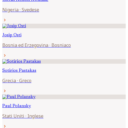
Nigeria
·
Svedese
chevron_right
Josip
Osti
Bosnia ed Erzegovina
·
Bosniaco
chevron_right
Sotirios
Pastakas
Grecia
·
Greco
chevron_right
Paul
Polansky
Stati Uniti
·
Inglese
chevron_right