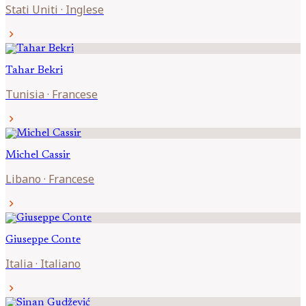
Stati Uniti
·
Inglese
chevron_right
Tahar
Bekri
Tunisia
·
Francese
chevron_right
Michel
Cassir
Libano
·
Francese
chevron_right
Giuseppe
Conte
Italia
·
Italiano
chevron_right