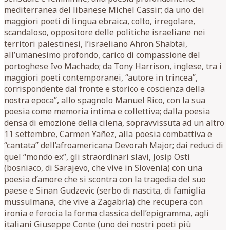
mediterranea del libanese Michel Cassir; da uno dei
maggiori poeti di lingua ebraica, colto, irregolare,
scandaloso, oppositore delle politiche israeliane nei
territori palestinesi, l’israeliano Ahron Shabtai,
all’umanesimo profondo, carico di compassione del
portoghese Ivo Machado; da Tony Harrison, inglese, tra i
maggiori poeti contemporanei, “autore in trincea”,
corrispondente dal fronte e storico e coscienza della
nostra epoca”, allo spagnolo Manuel Rico, con la sua
poesia come memoria intima e collettiva; dalla poesia
densa di emozione della cilena, sopravvissuta ad un altro
11 settembre, Carmen Yañez, alla poesia combattiva e
“cantata” dell’afroamericana Devorah Major; dai reduci di
quel “mondo ex”, gli straordinari slavi, Josip Osti
(bosniaco, di Sarajevo, che vive in Slovenia) con una
poesia d’amore che si scontra con la tragedia del suo
paese e Sinan Gudzevic (serbo di nascita, di famiglia
mussulmana, che vive a Zagabria) che recupera con
ironia e ferocia la forma classica dell’epigramma, agli
italiani Giuseppe Conte (uno dei nostri poeti più