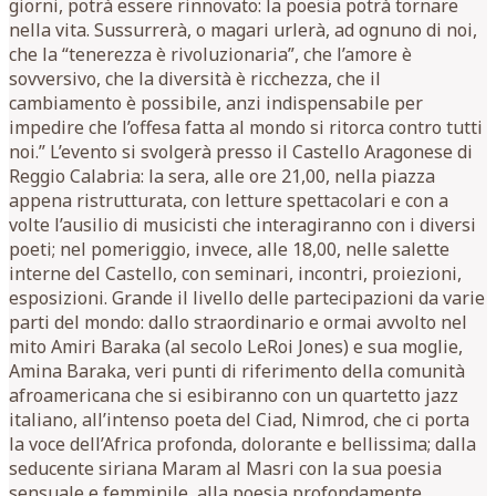
giorni, potrà essere rinnovato: la poesia potrà tornare
nella vita. Sussurrerà, o magari urlerà, ad ognuno di noi,
che la “tenerezza è rivoluzionaria”, che l’amore è
sovversivo, che la diversità è ricchezza, che il
cambiamento è possibile, anzi indispensabile per
impedire che l’offesa fatta al mondo si ritorca contro tutti
noi.” L’evento si svolgerà presso il Castello Aragonese di
Reggio Calabria: la sera, alle ore 21,00, nella piazza
appena ristrutturata, con letture spettacolari e con a
volte l’ausilio di musicisti che interagiranno con i diversi
poeti; nel pomeriggio, invece, alle 18,00, nelle salette
interne del Castello, con seminari, incontri, proiezioni,
esposizioni. Grande il livello delle partecipazioni da varie
parti del mondo: dallo straordinario e ormai avvolto nel
mito Amiri Baraka (al secolo LeRoi Jones) e sua moglie,
Amina Baraka, veri punti di riferimento della comunità
afroamericana che si esibiranno con un quartetto jazz
italiano, all’intenso poeta del Ciad, Nimrod, che ci porta
la voce dell’Africa profonda, dolorante e bellissima; dalla
seducente siriana Maram al Masri con la sua poesia
sensuale e femminile, alla poesia profondamente