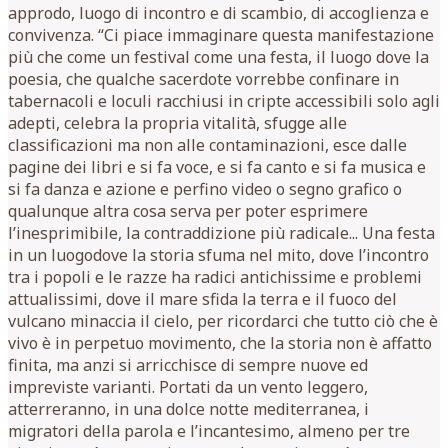
approdo, luogo di incontro e di scambio, di accoglienza e
convivenza. “Ci piace immaginare questa manifestazione
più che come un festival come una festa, il luogo dove la
poesia, che qualche sacerdote vorrebbe confinare in
tabernacoli e loculi racchiusi in cripte accessibili solo agli
adepti, celebra la propria vitalità, sfugge alle
classificazioni ma non alle contaminazioni, esce dalle
pagine dei libri e si fa voce, e si fa canto e si fa musica e
si fa danza e azione e perfino video o segno grafico o
qualunque altra cosa serva per poter esprimere
l’inesprimibile, la contraddizione più radicale... Una festa
in un luogodove la storia sfuma nel mito, dove l’incontro
tra i popoli e le razze ha radici antichissime e problemi
attualissimi, dove il mare sfida la terra e il fuoco del
vulcano minaccia il cielo, per ricordarci che tutto ciò che è
vivo è in perpetuo movimento, che la storia non è affatto
finita, ma anzi si arricchisce di sempre nuove ed
impreviste varianti. Portati da un vento leggero,
atterreranno, in una dolce notte mediterranea, i
migratori della parola e l’incantesimo, almeno per tre