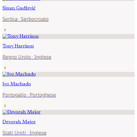
Sinan
Gudžević
Serbia
·
Serbocroato
chevron_right
Tony
Harrison
Regno Unito
·
Inglese
chevron_right
Ivo
Machado
Portogallo
·
Portoghese
chevron_right
Devorah
Major
Stati Uniti
·
Inglese