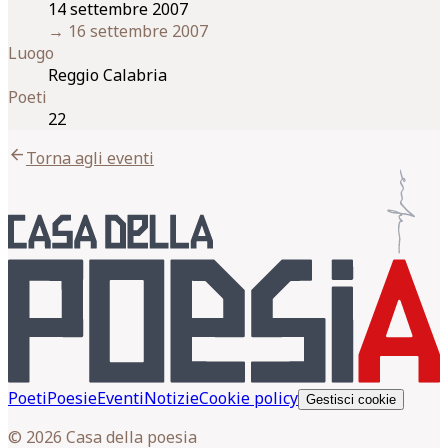
14 settembre 2007
→
16 settembre 2007
Luogo
Reggio Calabria
Poeti
22
arrow_back
Torna agli eventi
Poeti
Poesie
Eventi
Notizie
Cookie policy
Gestisci cookie
© 2026 Casa della poesia