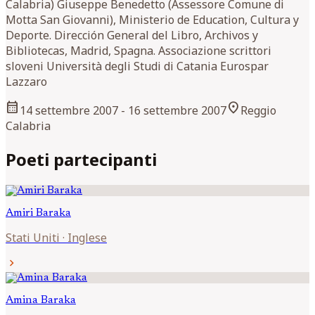
Calabria) Giuseppe Benedetto (Assessore Comune di
Motta San Giovanni), Ministerio de Education, Cultura y
Deporte. Dirección General del Libro, Archivos y
Bibliotecas, Madrid, Spagna. Associazione scrittori
sloveni Università degli Studi di Catania Eurospar
Lazzaro
calendar_month
location_on
14 settembre 2007
- 16 settembre 2007
Reggio
Calabria
Poeti partecipanti
Amiri
Baraka
Stati Uniti
·
Inglese
chevron_right
Amina
Baraka