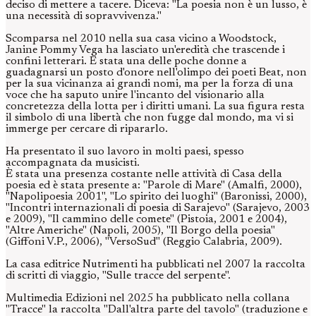
deciso di mettere a tacere. Diceva: "La poesia non è un lusso, è
una necessità di sopravvivenza."
Scomparsa nel 2010 nella sua casa vicino a Woodstock,
Janine Pommy Vega ha lasciato un'eredità che trascende i
confini letterari. È stata una delle poche donne a
guadagnarsi un posto d'onore nell'olimpo dei poeti Beat, non
per la sua vicinanza ai grandi nomi, ma per la forza di una
voce che ha saputo unire l'incanto del visionario alla
concretezza della lotta per i diritti umani. La sua figura resta
il simbolo di una libertà che non fugge dal mondo, ma vi si
immerge per cercare di ripararlo.
Ha presentato il suo lavoro in molti paesi, spesso
accompagnata da musicisti.
È stata una presenza costante nelle attività di Casa della
poesia ed è stata presente a: "Parole di Mare" (Amalfi, 2000),
"Napolipoesia 2001", "Lo spirito dei luoghi" (Baronissi, 2000),
"Incontri internazionali di poesia di Sarajevo" (Sarajevo, 2003
e 2009), "Il cammino delle comete" (Pistoia, 2001 e 2004),
"Altre Americhe" (Napoli, 2005), "Il Borgo della poesia"
(Giffoni V.P., 2006), "VersoSud" (Reggio Calabria, 2009).
La casa editrice Nutrimenti ha pubblicati nel 2007 la raccolta
di scritti di viaggio, "Sulle tracce del serpente".
Multimedia Edizioni nel 2025 ha pubblicato nella collana
"Tracce" la raccolta "Dall'altra parte del tavolo" (traduzione e