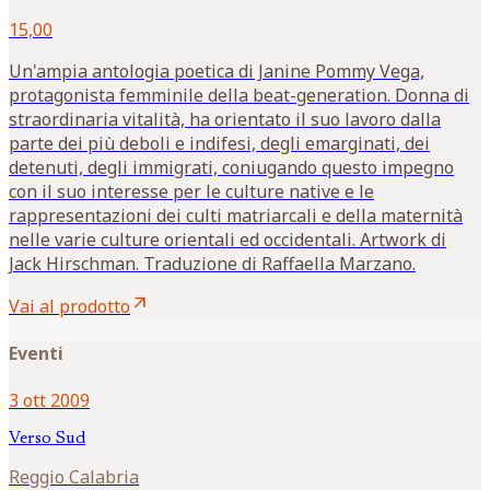
15,00
Un'ampia antologia poetica di Janine Pommy Vega,
protagonista femminile della beat-generation. Donna di
straordinaria vitalità, ha orientato il suo lavoro dalla
parte dei più deboli e indifesi, degli emarginati, dei
detenuti, degli immigrati, coniugando questo impegno
con il suo interesse per le culture native e le
rappresentazioni dei culti matriarcali e della maternità
nelle varie culture orientali ed occidentali. Artwork di
Jack Hirschman. Traduzione di Raffaella Marzano.
arrow_outward
Vai al prodotto
Eventi
3 ott 2009
Verso Sud
Reggio Calabria