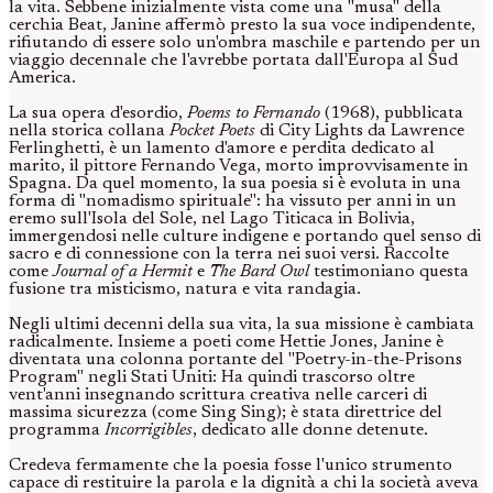
la vita. Sebbene inizialmente vista come una "musa" della
cerchia Beat, Janine affermò presto la sua voce indipendente,
rifiutando di essere solo un'ombra maschile e partendo per un
viaggio decennale che l'avrebbe portata dall'Europa al Sud
America.
La sua opera d'esordio,
Poems to Fernando
(1968), pubblicata
nella storica collana
Pocket Poets
di City Lights da Lawrence
Ferlinghetti, è un lamento d'amore e perdita dedicato al
marito, il pittore Fernando Vega, morto improvvisamente in
Spagna. Da quel momento, la sua poesia si è evoluta in una
forma di "nomadismo spirituale": ha vissuto per anni in un
eremo sull'Isola del Sole, nel Lago Titicaca in Bolivia,
immergendosi nelle culture indigene e portando quel senso di
sacro e di connessione con la terra nei suoi versi. Raccolte
come
Journal of a Hermit
e
The Bard Owl
testimoniano questa
fusione tra misticismo, natura e vita randagia.
Negli ultimi decenni della sua vita, la sua missione è cambiata
radicalmente. Insieme a poeti come Hettie Jones, Janine è
diventata una colonna portante del "Poetry-in-the-Prisons
Program" negli Stati Uniti: Ha quindi trascorso oltre
vent'anni insegnando scrittura creativa nelle carceri di
massima sicurezza (come Sing Sing); è stata direttrice del
programma
Incorrigibles
, dedicato alle donne detenute.
Credeva fermamente che la poesia fosse l'unico strumento
capace di restituire la parola e la dignità a chi la società aveva