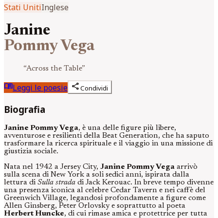
Stati Uniti
Inglese
Janine
Pommy Vega
“
Across the Table
”
menu_book
share
Leggi le poesie
Condividi
Biografia
Janine Pommy Vega
, è una delle figure più libere,
avventurose e resilienti della Beat Generation, che ha saputo
trasformare la ricerca spirituale e il viaggio in una missione di
giustizia sociale.
Nata nel 1942 a Jersey City,
Janine Pommy Vega
arrivò
sulla scena di New York a soli sedici anni, ispirata dalla
lettura di
Sulla strada
di Jack Kerouac. In breve tempo divenne
una presenza iconica al celebre Cedar Tavern e nei caffè del
Greenwich Village, legandosi profondamente a figure come
Allen Ginsberg, Peter Orlovsky e soprattutto al poeta
Herbert Huncke
, di cui rimase amica e protettrice per tutta