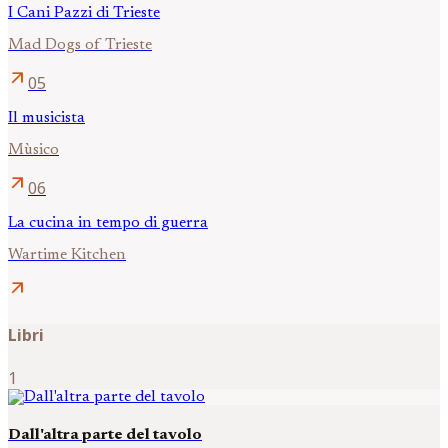
I Cani Pazzi di Trieste
Mad Dogs of Trieste
arrow_outward
05
Il musicista
Mùsico
arrow_outward
06
La cucina in tempo di guerra
Wartime Kitchen
arrow_outward
Libri
1
Dall'altra parte del tavolo