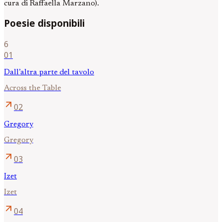
cura di Raffaella Marzano).
Poesie disponibili
6
01
Dall’altra parte del tavolo
Across the Table
arrow_outward
02
Gregory
Gregory
arrow_outward
03
Izet
Izet
arrow_outward
04