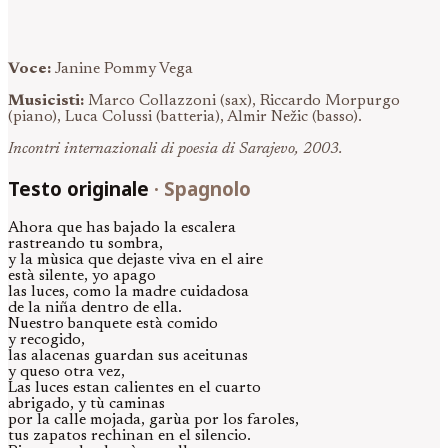
Voce:
Janine Pommy Vega
Musicisti:
Marco Collazzoni (sax), Riccardo Morpurgo
(piano), Luca Colussi (batteria), Almir Nežic (basso).
Incontri internazionali di poesia di Sarajevo, 2003.
Testo originale
·
Spagnolo
Ahora que has bajado la escalera
rastreando tu sombra,
y la mùsica que dejaste viva en el aire
està silente, yo apago
las luces, como la madre cuidadosa
de la niña dentro de ella.
Nuestro banquete està comido
y recogido,
las alacenas guardan sus aceitunas
y queso otra vez,
Las luces estan calientes en el cuarto
abrigado, y tù caminas
por la calle mojada, garùa por los faroles,
tus zapatos rechinan en el silencio.