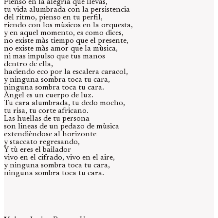
Pienso en la alegrìa que llevas,
tu vida alumbrada con la persistencia
del ritmo, pienso en tu perfil,
riendo con los mùsicos en la orquesta,
y en aquel momento, es como dices,
no existe màs tiempo que el presente,
no existe màs amor que la mùsica,
ni mas impulso que tus manos
dentro de ella,
haciendo eco por la escalera caracol,
y ninguna sombra toca tu cara,
ninguna sombra toca tu cara.
Àngel es un cuerpo de luz.
Tu cara alumbrada, tu dedo mocho,
tu risa, tu corte africano.
Las huellas de tu persona
son lineas de un pedazo de mùsica
extendièndose al horizonte
y staccato regresando,
Y tù eres el bailador
vivo en el cifrado, vivo en el aire,
y ninguna sombra toca tu cara,
ninguna sombra toca tu cara.