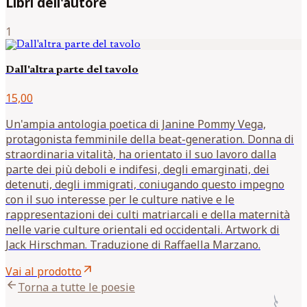
Libri dell'autore
1
Dall'altra parte del tavolo
15,00
Un'ampia antologia poetica di Janine Pommy Vega,
protagonista femminile della beat-generation. Donna di
straordinaria vitalità, ha orientato il suo lavoro dalla
parte dei più deboli e indifesi, degli emarginati, dei
detenuti, degli immigrati, coniugando questo impegno
con il suo interesse per le culture native e le
rappresentazioni dei culti matriarcali e della maternità
nelle varie culture orientali ed occidentali. Artwork di
Jack Hirschman. Traduzione di Raffaella Marzano.
arrow_outward
Vai al prodotto
arrow_back
Torna a tutte le poesie