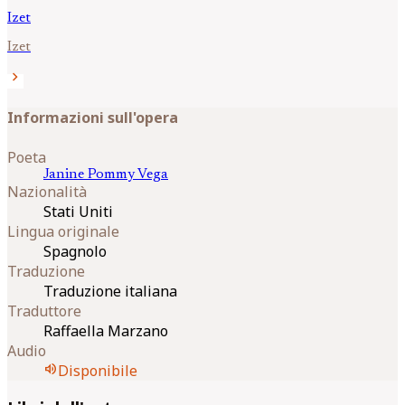
Izet
Izet
chevron_right
Informazioni sull'opera
Poeta
Janine
Pommy Vega
Nazionalità
Stati Uniti
Lingua originale
Spagnolo
Traduzione
Traduzione italiana
Traduttore
Raffaella Marzano
Audio
volume_up
Disponibile