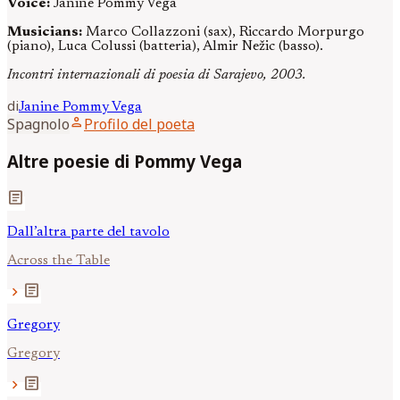
Voice:
Janine Pommy Vega
Musicians:
Marco Collazzoni (sax), Riccardo Morpurgo
(piano), Luca Colussi (batteria), Almir Nežic (basso).
Incontri internazionali di poesia di Sarajevo, 2003.
di
Janine
Pommy Vega
person
Spagnolo
Profilo del poeta
Altre poesie di Pommy Vega
article
Dall’altra parte del tavolo
Across the Table
article
chevron_right
Gregory
Gregory
article
chevron_right