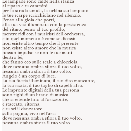
Le lampade sono calde nella stanza
al riparo e tu cammini
per la strada umida, la nebbia sui lampioni
le tue scarpe scricchiolano nel silenzio.
Penso alla gioia che porti,
alla tua vita illuminata con la persistenza
del ritmo, penso al tuo profilo,
mentre ridi con i musicisti dell’orchestra,
e in quel momento è come se dicessi:
non esiste altro tempo che il presente
non esiste altro amore che la musica
nessun impulso se non le tue mani
dentro lei,
che fanno eco sulle scale a chiocciola
dove nessuna ombra sfiora il tuo volto,
nessuna ombra sfiora il tuo volto.
Angelo è un corpo di luce.
La tua faccia illuminata, il tuo dito mancante,
la tua risata, il tuo taglio di capelli afro.
Le impronte digitali della tua persona
sono righi di un brano di musica
che si estende fino all’orizzonte,
e staccato, ritorna,
e tu sei il danzatore
sulla pagina, vivo nell’aria
dove nessuna ombra sfiora il tuo volto,
nessuna ombra sfiora il tuo volto.