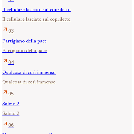
Il cellulare lasciato sul copriletto
Il cellulare lasciato sul copriletto
arrow_outward
03
Partigiano della pace
Partigiano della pace
arrow_outward
04
Qualcosa di così immenso
Qualcosa di così immenso
arrow_outward
05
Salmo 2
Salmo 2
arrow_outward
06