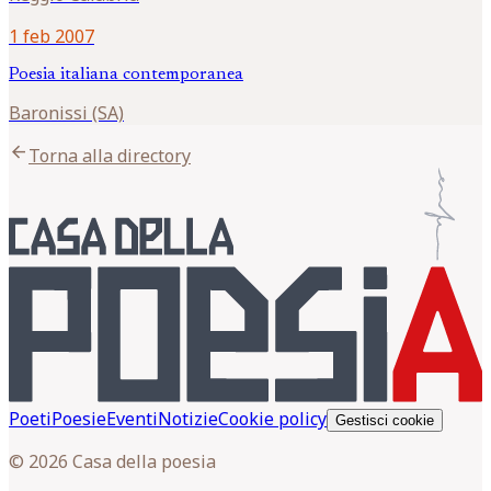
1 feb 2007
Poesia italiana contemporanea
Baronissi (SA)
arrow_back
Torna alla directory
Poeti
Poesie
Eventi
Notizie
Cookie policy
Gestisci cookie
© 2026 Casa della poesia