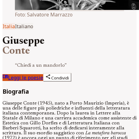
Foto:
Salvatore Marrazzo
Italia
Italiano
Giuseppe
Conte
“
Chiedi a un mandorlo
”
menu_book
share
Leggi le poesie
Condividi
Biografia
Giuseppe Conte (1945), nato a Porto Maurizio (Imperia), è
una delle figure più poliedriche e influenti della letteratura
italiana contemporanea. Dopo la laurea in Lettere alla
Statale di Milano e una carriera accademica come assistente di
Estetica con Gillo Dorfles e di Letteratura Italiana con
Barberi Squarotti, ha scelto di dedicarsi interamente alla
scrittura. Il suo esordio saggistico con
La metafora barocca
(1972) è ancora oggi un punto di riferimento per gli studi