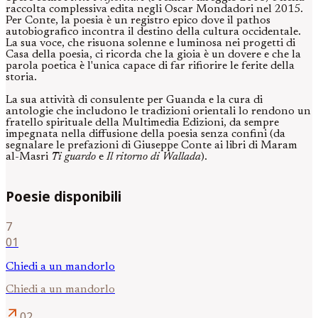
raccolta complessiva edita negli Oscar Mondadori nel 2015.
Per Conte, la poesia è un registro epico dove il pathos
autobiografico incontra il destino della cultura occidentale.
La sua voce, che risuona solenne e luminosa nei progetti di
Casa della poesia, ci ricorda che la gioia è un dovere e che la
parola poetica è l'unica capace di far rifiorire le ferite della
storia.
La sua attività di consulente per Guanda e la cura di
antologie che includono le tradizioni orientali lo rendono un
fratello spirituale della Multimedia Edizioni, da sempre
impegnata nella diffusione della poesia senza confini (da
segnalare le prefazioni di Giuseppe Conte ai libri di Maram
al-Masri
Ti guardo
e
Il ritorno di Wallada
).
Poesie disponibili
7
01
Chiedi a un mandorlo
Chiedi a un mandorlo
arrow_outward
02