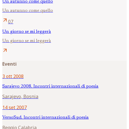
Un autunno come quello
Un autunno come quello
arrow_outward
07
Un giorno se mi leggerà
Un giorno se mi leggerà
arrow_outward
Eventi
3 ott 2008
Sarajevo 2008. Incontri internazionali di poesia
Sarajevo, Bosnia
14 set 2007
VersoSud. Incontri internazionali di poesia
Reggio Calabria