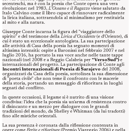
secenteschi, ma è con la poesia che Conte opera una vera
rivoluzione: nel 1983,
L’Oceano e il Ragazzo
viene salutato da
Italo Calvino come il libro capace di rinnovare radicalmente
la lirica italiana, sottraendola al minimalismo per restituirla
al mito e alla natura.
Giuseppe Conte incarna la figura del "viaggiatore dello
spirito" e del testimone della
Lirica d’Occidente
(e d'Oriente), di
cui è stato un eccezionale antologista. La sua partecipazione
alle attività di Casa della poesia ha segnato momenti di
altissima intensità: ospite a Baronissi nel febbraio 2007 e nel
luglio 2016, ha portato la sua voce anche nelle tante tappe
nazionali (nel 2008 e a Reggio Calabria per
"VersoSud")
e
internazionali del progetto. La partecipazione di Conte agli
Incontri Internazionali di Poesia di Sarajevo
del 2008,
organizzati da Casa della poesia, sottolinea la sua dimensione
di "poeta civile" che non teme il confronto con le macerie
della storia, portando un messaggio di rifioritura in luoghi
segnati dal conflitto.
In queste occasioni, il legame si è nutrito di una visione
condivisa: l'idea che la poesia sia un'arma di resistenza contro
il disincanto e un mezzo per dialogare con le grandi
tradizioni del mondo, da Shelley e Whitman (da lui tradotti)
fino alle mistiche orientali.
La sua presenza è coronata dalla riflessione contenuta in
opere come
Ferite e rifioriture
(Premio Viareggio 2006) e nella