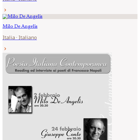
chevron_right
Milo
De Angelis
Italia
·
Italiano
chevron_right