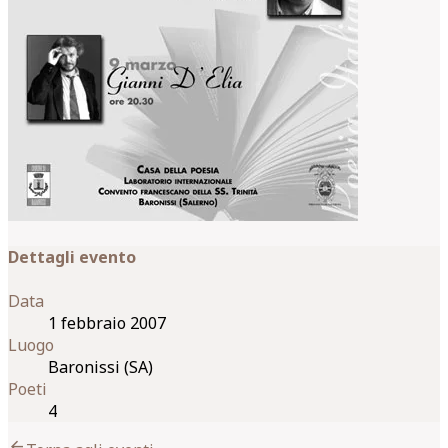
Dettagli evento
Data
1 febbraio 2007
Luogo
Baronissi (SA)
Poeti
4
arrow_back