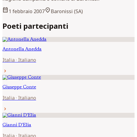
calendar_month
location_on
1 febbraio 2007
Baronissi (SA)
Poeti partecipanti
Antonella
Anedda
Italia
·
Italiano
chevron_right
Giuseppe
Conte
Italia
·
Italiano
chevron_right
Gianni
D'Elia
Italia
·
Italiano