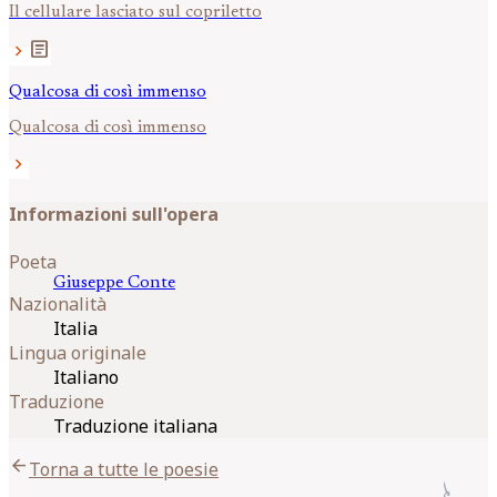
Il cellulare lasciato sul copriletto
article
chevron_right
Qualcosa di così immenso
Qualcosa di così immenso
chevron_right
Informazioni sull'opera
Poeta
Giuseppe
Conte
Nazionalità
Italia
Lingua originale
Italiano
Traduzione
Traduzione italiana
arrow_back
Torna a tutte le poesie