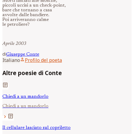
Morti lasciati alle mosche,
piccoli uccisi a un check-point,
bare che tornano a casa
avvolte dalle bandiere.
Poi arriveranno calme
le petroliere?
Aprile 2003
di
Giuseppe
Conte
person
Italiano
Profilo del poeta
Altre poesie di Conte
article
Chiedi a un mandorlo
Chiedi a un mandorlo
article
chevron_right
Il cellulare lasciato sul copriletto