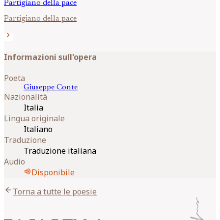
Partigiano della pace
Partigiano della pace
chevron_right
Informazioni sull'opera
Poeta
Giuseppe
Conte
Nazionalità
Italia
Lingua originale
Italiano
Traduzione
Traduzione italiana
Audio
volume_up
Disponibile
arrow_back
Torna a tutte le poesie