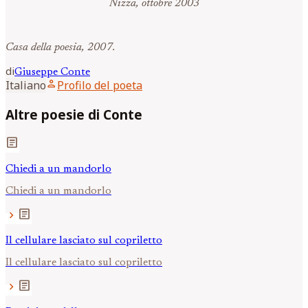
Nizza, ottobre 2003
Casa della poesia, 2007.
di
Giuseppe
Conte
person
Italiano
Profilo del poeta
Altre poesie di Conte
article
Chiedi a un mandorlo
Chiedi a un mandorlo
article
chevron_right
Il cellulare lasciato sul copriletto
Il cellulare lasciato sul copriletto
article
chevron_right